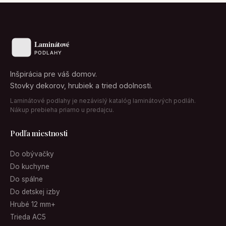
Inšpirácia pre váš domov.
Stovky dekorov, hrubiek a tried odolnosti.
Laminátové podlahy je nezávislý katalóg laminátových podláh.
Nákup prebieha priamo u predajcu.
Podľa miestnosti
Do obývačky
Do kuchyne
Do spálne
Do detskej izby
Hrubé 12 mm+
Trieda AC5