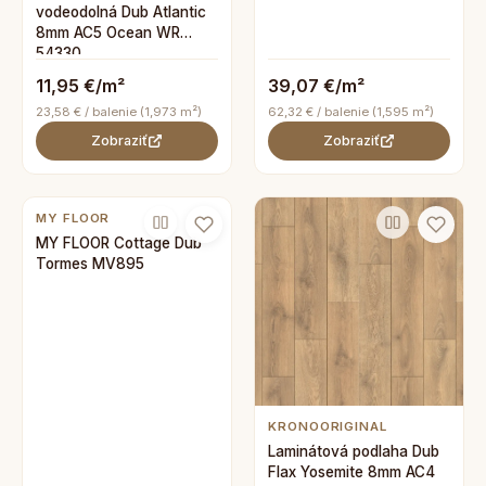
vodeodolná Dub Atlantic
8mm AC5 Ocean WR
54330
11,95 €/m²
39,07 €/m²
23,58 € / balenie (1,973 m²)
62,32 € / balenie (1,595 m²)
Zobraziť
Zobraziť
MY FLOOR
MY FLOOR Cottage Dub
Tormes MV895
KRONOORIGINAL
Laminátová podlaha Dub
Flax Yosemite 8mm AC4