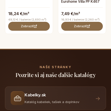
Eurohome Villa PP K467
18,24 €/m²
7,49 €/m²
49,13 € / balenie (2,693 m²)
16,93 € / balenie (2,260 m²)
Zobraziť
Zobraziť
NAŠE STRÁNKY
Pozrite si aj naše ďalšie katalógy
Kabelky.sk
👜
→
Katalóg kabeliek, tašiek a doplnkov