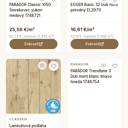
PARADOR Classic 1050
EGGER Basic 32 Dub nord
Smrekovec yukon
prírodný EL2970
medový 1748721
25,56 €/m²
16,61 €/m²
63,73 € / balenie (2,493 m²)
33,13 € / balenie (1,995 m²)
Zobraziť
Zobraziť
PARADOR
PARADOR Trendtime 3
Dub mont blanc tmavo
hnedá 1748754
CLASSEN
Laminátová podlaha