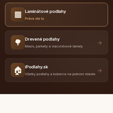
Laminátové podlahy
🟫
Práve ste tu
Drevené podlahy
🌳
→
Masív, parkety a viacvrstvové lamely
iPodlahy.sk
🏠
→
Všetky podlahy a koberce na jednom mieste