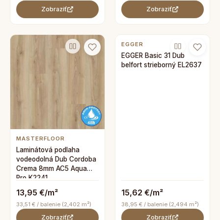
Zobraziť
Zobraziť
EGGER
EGGER Basic 31 Dub
belfort strieborný EL2637
MASTERFLOOR
Laminátová podlaha
vodeodolná Dub Cordoba
Crema 8mm AC5 Aqua
Pro K2241
13,95 €/m²
15,62 €/m²
33,51 € / balenie (2,402 m²)
38,95 € / balenie (2,494 m²)
Zobraziť
Zobraziť