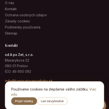
O nás
Kontakt
Ochrana osobných údajov
Zásady cookies
Podmienky používania
Sitemap
Kontakt
od A po Zet, s.r.o.
Masarykova 22
080 01 Prešov
IČO: 46 693 092
info@laminatovepodlahy.sk
Používame cookies na zlepšenie vášho zážitku.
Viac
info
Prijať všetky
Len nevyhnutné
© 2026 Laminátové podlahy · od A po Zet, s.r.o. · Všetky práva
vyhradené