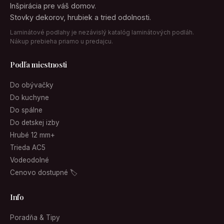
Inšpirácia pre váš domov.
Stovky dekorov, hrubiek a tried odolnosti.
Laminátové podlahy je nezávislý katalóg laminátových podláh.
Nákup prebieha priamo u predajcu.
Podľa miestnosti
Do obývačky
Do kuchyne
Do spálne
Do detskej izby
Hrubé 12 mm+
Trieda AC5
Vodeodolné
Cenovo dostupné 🏷
Info
Poradňa & Tipy