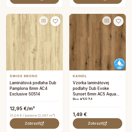
SWISS KRONO
KAINDL
Laminátová podlaha Dub
Vzorka laminátovej
Pamplona 8mm AC4
podlahy Dub Evoke
Exclusive 50514
Sunset 8mm AC5 Aqua
Pro K5574
12,95 €/m²
1,49 €
31,04 € / balenie (2,397 m²)
Zobraziť
Zobraziť