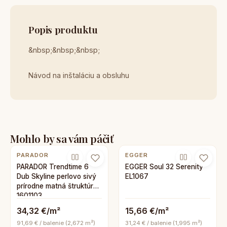
Popis produktu
&nbsp;&nbsp;&nbsp;
Návod na inštaláciu a obsluhu
Mohlo by sa vám páčiť
PARADOR
EGGER
PARADOR Trendtime 6
EGGER Soul 32 Serenity
Dub Skyline perlovo sivý
EL1067
prírodne matná štruktúra
1601103
34,32 €/m²
15,66 €/m²
91,69 € / balenie (2,672 m²)
31,24 € / balenie (1,995 m²)