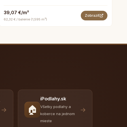
39,07 €/m²
Zobraziť
62,32 € / balenie (1,595 m²)
iPodlahy.sk
y
🏠
Všetky podlahy a
→
→
koberce na jednom
mieste