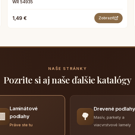
WR 54935
1,49 €
Zobraziť
NAŠE STRÁNKY
Pozrite si aj naše ďalšie katalógy
Laminátové
Drevené podlah
🟫
🌳
podlahy
Masív, parkety a
viacvrstvové lamely
Práve ste tu