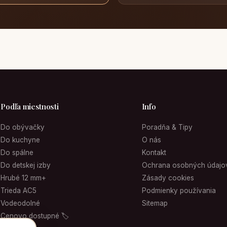
Podľa miestnosti
Info
Do obývačky
Poradňa & Tipy
Do kuchyne
O nás
Do spálne
Kontakt
Do detskej izby
Ochrana osobných údajo
Hrubé 12 mm+
Zásady cookies
Trieda AC5
Podmienky používania
Vodeodolné
Sitemap
Cenovo dostupné 🏷