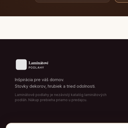
Inšpirácia pre váš domov.
Stovky dekorov, hrubiek a tried odolnosti.
Laminátové podlahy je nezávislý katalóg laminátových
podláh. Nákup prebieha priamo u predajcu.