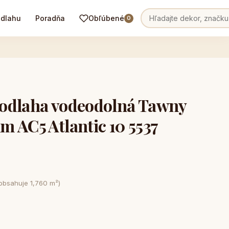
odlahu
Poradňa
Obľúbené
0
odlaha vodeodolná Tawny
 AC5 Atlantic 10 5537
 obsahuje 1,760 m²)