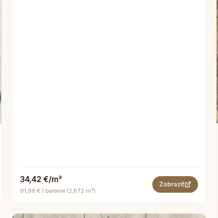
34,42 €/m²
Zobraziť
91,96 € / balenie (2,672 m²)