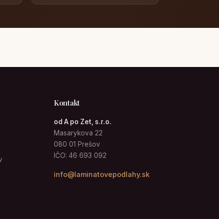
Kontakt
od A po Zet, s.r.o.
Masarykova 22
080 01 Prešov
IČO: 46 693 092
v
info@laminatovepodlahy.sk