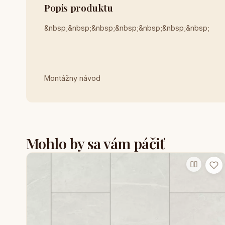
Popis produktu
&nbsp;&nbsp;&nbsp;&nbsp;&nbsp;&nbsp;&nbsp;
Montážny návod
Mohlo by sa vám páčiť