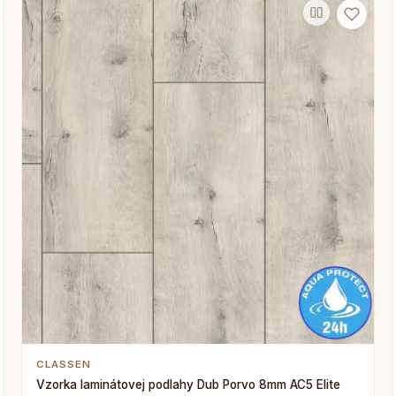
CLASSEN
Vzorka laminátovej podlahy Dub Porvo 8mm AC5 Elite