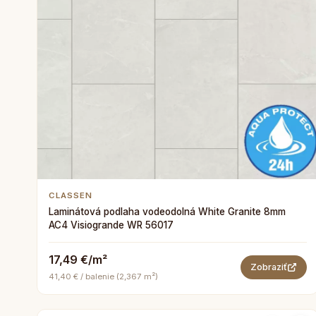
CLASSEN
Laminátová podlaha vodeodolná White Granite 8mm
AC4 Visiogrande WR 56017
17,49 €/m²
Zobraziť
41,40 € / balenie (2,367 m²)