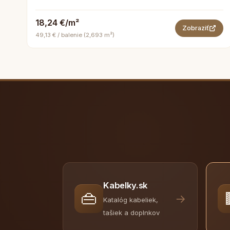
18,24 €/m²
Zobraziť
49,13 € / balenie (2,693 m²)
Kabelky.sk
👜
→
Katalóg kabeliek,
tašiek a doplnkov