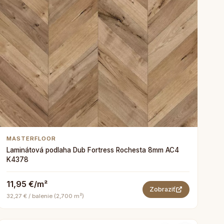
MASTERFLOOR
Laminátová podlaha Dub Fortress Rochesta 8mm AC4
K4378
11,95 €/m²
Zobraziť
32,27 € / balenie (2,700 m²)