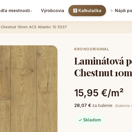
dľa miestnosti
Výrobcovia
🧮 Kalkulačka
✨ Nájdi p
⌄
Chestnut 10mm AC5 Atlantic 10 5537
KRONOORIGINAL
Laminátová p
Chestnut 10mm
15,95 €/m²
28,07 €
za balenie
(balenie
✓ Skladom