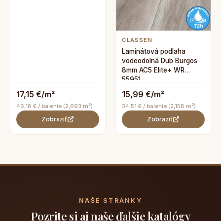
CLASSEN
Laminátová podlaha
vodeodolná Dub Burgos
8mm AC5 Elite+ WR
55951
17,15 €/m²
15,99 €/m²
46,18 € / balenie (2,693 m²)
34,51 € / balenie (2,158 m²)
Zobraziť
Zobraziť
NAŠE STRÁNKY
Pozrite si aj naše ďalšie katalógy