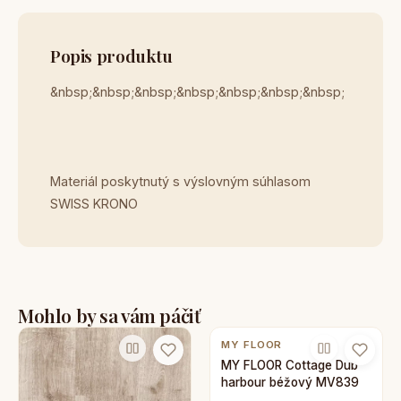
Popis produktu
&nbsp;&nbsp;&nbsp;&nbsp;&nbsp;&nbsp;&nbsp;
Materiál poskytnutý s výslovným súhlasom
SWISS KRONO
Mohlo by sa vám páčiť
MY FLOOR
MY FLOOR Cottage Dub
harbour béžový MV839