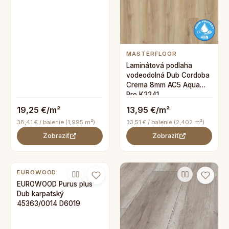
MASTERFLOOR
Laminátová podlaha
vodeodolná Dub Cordoba
Crema 8mm AC5 Aqua
Pro K2241
19,25 €/m²
13,95 €/m²
38,41 € / balenie (1,995 m²)
33,51 € / balenie (2,402 m²)
Zobraziť
Zobraziť
EUROWOOD
EUROWOOD Purus plus
Dub karpatský
45363/0014 D6019