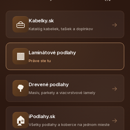
Kabelky.sk
👜
→
Katalóg kabeliek, tašiek a doplnkov
Laminátové podlahy
🟫
Práve ste tu
Drevené podlahy
🌳
→
Masív, parkety a viacvrstvové lamely
iPodlahy.sk
🏠
→
Všetky podlahy a koberce na jednom mieste