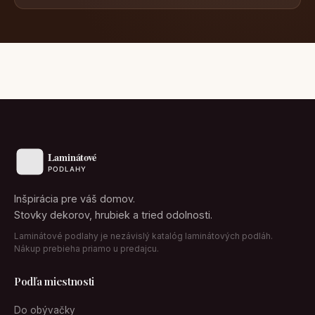
Inšpirácia pre váš domov.
Stovky dekorov, hrubiek a tried odolnosti.
Laminátové podlahy je nezávislý katalóg laminátových podláh.
Nákup prebieha priamo u predajcu.
Podľa miestnosti
Do obývačky