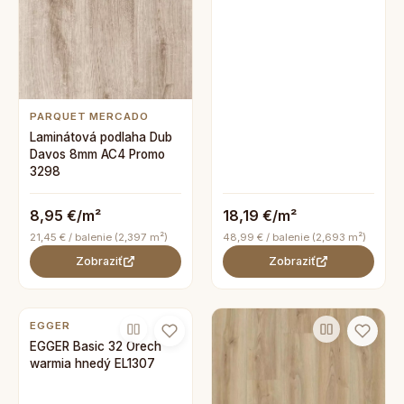
PARQUET MERCADO
Laminátová podlaha Dub
Davos 8mm AC4 Promo
3298
8,95 €/m²
18,19 €/m²
21,45 € / balenie (2,397 m²)
48,99 € / balenie (2,693 m²)
Zobraziť
Zobraziť
EGGER
EGGER Basic 32 Orech
warmia hnedý EL1307