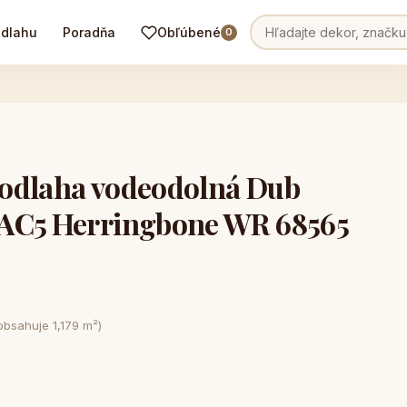
odlahu
Poradňa
Obľúbené
0
odlaha vodeodolná Dub
AC5 Herringbone WR 68565
obsahuje 1,179 m²)