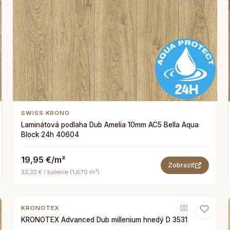
SWISS KRONO
Laminátová podlaha Dub Amelia 10mm AC5 Bella Aqua
Block 24h 40604
19,95 €/m²
Zobraziť
33,32 € / balenie (1,670 m²)
KRONOTEX
KRONOTEX Advanced Dub millenium hnedý D 3531