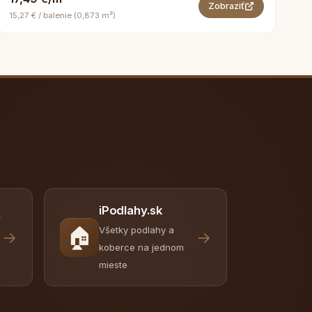
Zobraziť
15,27 € / balenie (0,873 m²)
iPodlahy.sk
y
🏠
Všetky podlahy a
→
→
koberce na jednom
mieste