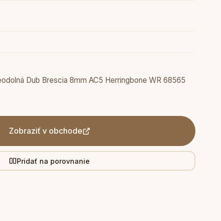
eodolná Dub Brescia 8mm AC5 Herringbone WR 68565
Zobraziť v obchode
Pridať na porovnanie