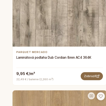
PARQUET MERCADO
Laminátová podlaha Dub Cordian 8mm AC4 364K
9,95 €/m²
Zobraziť
22,49 € / balenie (2,260 m²)