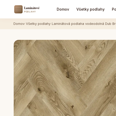
Domov
Všetky podlahy
Po
Domov
›
Všetky podlahy
›
Laminátová podlaha vodeodolná Dub B