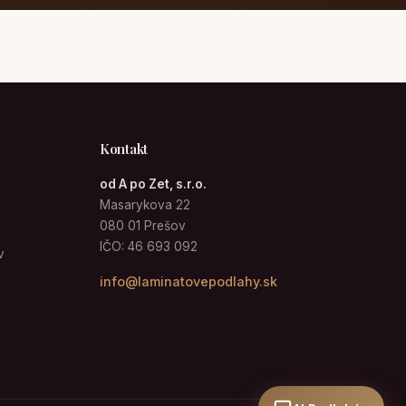
Kontakt
od A po Zet, s.r.o.
Masarykova 22
080 01 Prešov
IČO: 46 693 092
v
info@laminatovepodlahy.sk