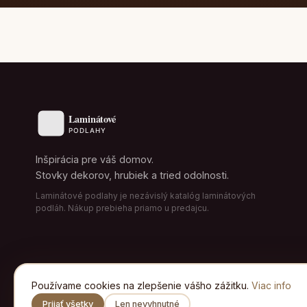
Inšpirácia pre váš domov.
Stovky dekorov, hrubiek a tried odolnosti.
Laminátové podlahy je nezávislý katalóg laminátových
podláh. Nákup prebieha priamo u predajcu.
Používame cookies na zlepšenie vášho zážitku.
Viac info
Prijať všetky
Len nevyhnutné