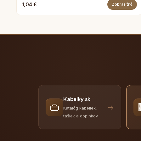
1,04 €
Zobraziť
Kabelky.sk
👜
→
Katalóg kabeliek,
tašiek a doplnkov