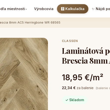
dľa miestnosti
Výrobcovia
🧮 Kalkulačka
✨ Nájdi p
⌄
rescia 8mm AC5 Herringbone WR 68565
CLASSEN
Laminátová p
Brescia 8mm 
18,95 €/m²
22,34 €
za balenie
(balenie 
✓ Skladom