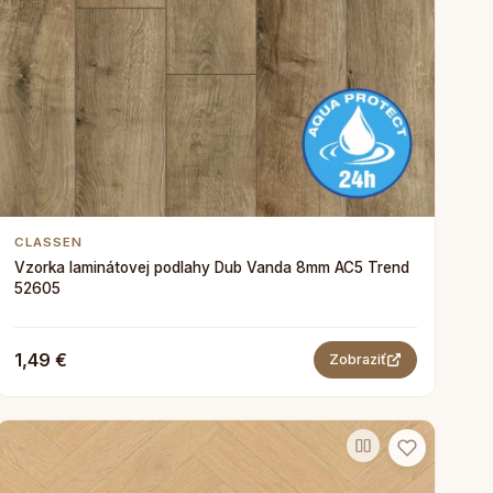
CLASSEN
Vzorka laminátovej podlahy Dub Vanda 8mm AC5 Trend
52605
1,49 €
Zobraziť