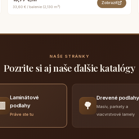
Zobraziť
33,60 € / balenie (2,130 m²)
NAŠE STRÁNKY
Pozrite si aj naše ďalšie katalógy
Laminátové
Drevené podlah
🟫
🌳
podlahy
Masív, parkety a
viacvrstvové lamely
Práve ste tu