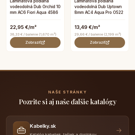
Laminátová podlaha
Laminátová podlaha
vodeodolná Dub Orchid 10
vodeodolná Dub Uptown
mm AC6 Fiori Aqua 4586
8mm AC4 Aqua Pro O522
22,95 €/m²
13,49 €/m²
38,33 € / balenie (1,670 m²)
29,66 € / balenie (2,199 m²)
Zobraziť
Zobraziť
NAŠE STRÁNKY
Pozrite si aj naše ďalšie katalógy
Kabelky.sk
👜
→
Katalóg kabeliek, tašiek a doplnkov