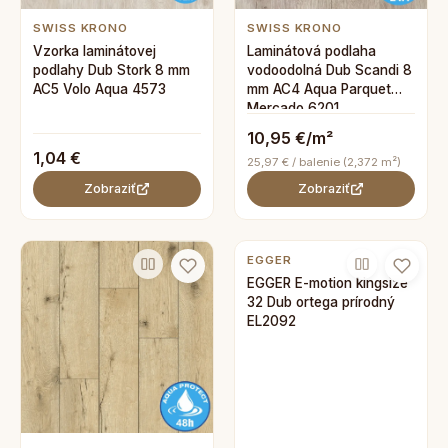
SWISS KRONO
SWISS KRONO
Vzorka laminátovej
Laminátová podlaha
podlahy Dub Stork 8 mm
vodoodolná Dub Scandi 8
AC5 Volo Aqua 4573
mm AC4 Aqua Parquet
Mercado 6201
10,95 €/m²
1,04 €
25,97 € / balenie (2,372 m²)
Zobraziť
Zobraziť
EGGER
EGGER E-motion kingsize
32 Dub ortega prírodný
EL2092