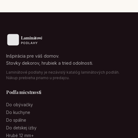
Inšpirácia pre váš domov.
Stovky dekorov, hrubiek a tried odolnosti.
Laminátové podlahy je nezávislý katalóg laminátových podláh.
Nákup prebieha priamo u predajcu.
Podľa miestnosti
Do obývačky
Do kuchyne
Do spálne
Do detskej izby
Hrubé 12 mm+