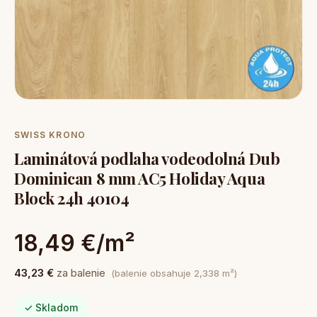
SWISS KRONO
Laminátová podlaha vodeodolná Dub
Dominican 8 mm AC5 Holiday Aqua
Block 24h 40104
18,49 €/m²
43,23 €
za balenie
(balenie obsahuje 2,338 m²)
✓ Skladom