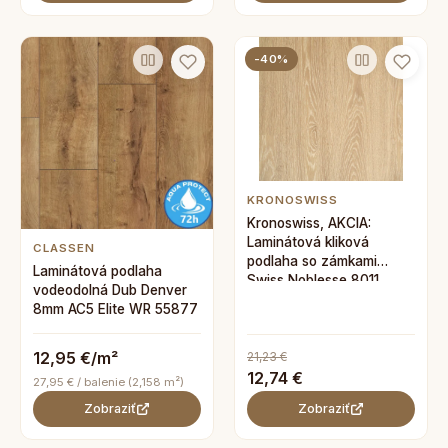
-40%
KRONOSWISS
Kronoswiss, AKCIA:
Laminátová kliková
CLASSEN
podlaha so zámkami
Laminátová podlaha
Swiss Noblesse 8011
vodeodolná Dub Denver
Strabourg Oak - dub,
8mm AC5 Elite WR 55877
1380 x 193 mm
12,95 €/m²
21,23 €
12,74 €
27,95 € / balenie (2,158 m²)
Zobraziť
Zobraziť