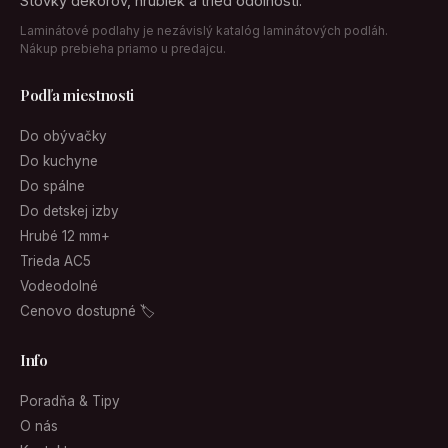
Stovky dekorov, hrubiek a tried odolnosti.
Laminátové podlahy je nezávislý katalóg laminátových podláh.
Nákup prebieha priamo u predajcu.
Podľa miestnosti
Do obývačky
Do kuchyne
Do spálne
Do detskej izby
Hrubé 12 mm+
Trieda AC5
Vodeodolné
Cenovo dostupné 🏷
Info
Poradňa & Tipy
O nás