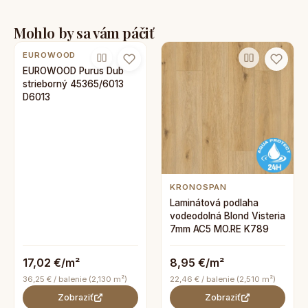
Mohlo by sa vám páčiť
EUROWOOD
EUROWOOD Purus Dub
strieborný 45365/6013
D6013
KRONOSPAN
Laminátová podlaha
vodeodolná Blond Visteria
7mm AC5 MO.RE K789
17,02 €/m²
8,95 €/m²
36,25 € / balenie (2,130 m²)
22,46 € / balenie (2,510 m²)
Zobraziť
Zobraziť