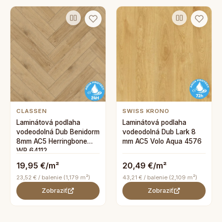
CLASSEN
SWISS KRONO
Laminátová podlaha
Laminátová podlaha
vodeodolná Dub Benidorm
vodeodolná Dub Lark 8
8mm AC5 Herringbone
mm AC5 Volo Aqua 4576
WR 64112
19,95 €/m²
20,49 €/m²
23,52 € / balenie (1,179 m²)
43,21 € / balenie (2,109 m²)
Zobraziť
Zobraziť