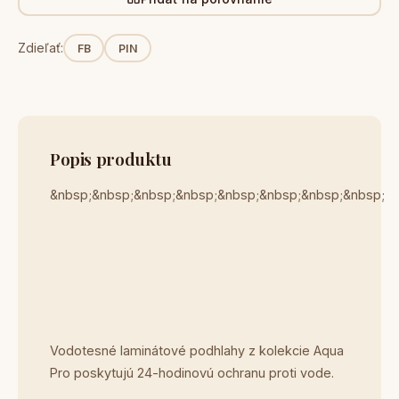
Zdieľať:
FB
PIN
Popis produktu
&nbsp;&nbsp;&nbsp;&nbsp;&nbsp;&nbsp;&nbsp;&nbsp;
Vodotesné laminátové podhlahy z kolekcie Aqua
Pro poskytujú 24-hodinovú ochranu proti vode.