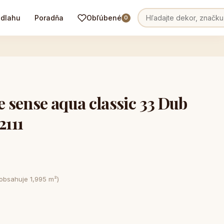
odlahu
Poradňa
Obľúbené
0
sense aqua classic 33 Dub
2111
 obsahuje 1,995 m²)