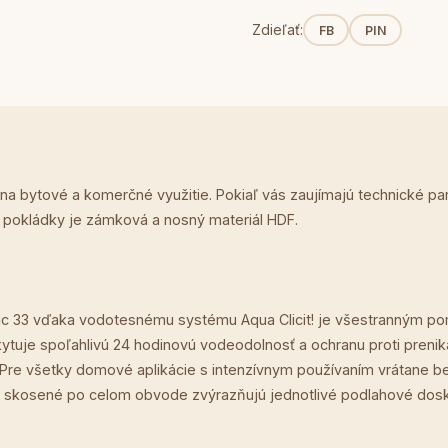
Zdieľať:
FB
PIN
 na bytové a komerčné využitie. Pokiaľ vás zaujímajú technické p
p pokládky je zámková a nosný materiál HDF.
c 33 vďaka vodotesnému systému Aqua Clicit! je všestranným po
tuje spoľahlivú 24 hodinovú vodeodolnosť a ochranu proti prenika
í. Pre všetky domové aplikácie s intenzívnym používaním vrátane
skosené po celom obvode zvýrazňujú jednotlivé podlahové dosky