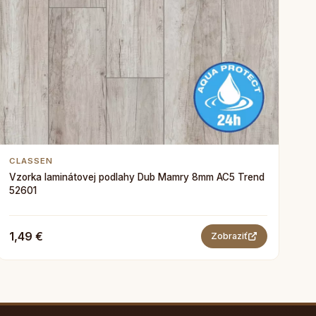
CLASSEN
Vzorka laminátovej podlahy Dub Mamry 8mm AC5 Trend
52601
1,49 €
Zobraziť