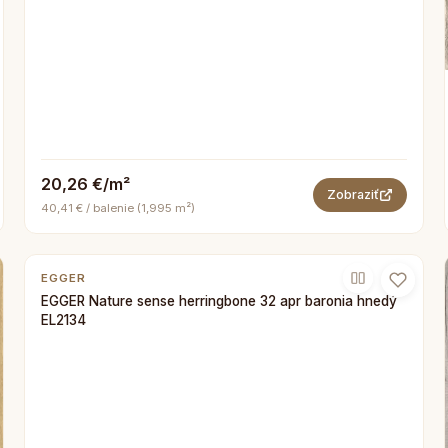
20,26 €/m²
Zobraziť
40,41 € / balenie (1,995 m²)
EGGER
EGGER Nature sense herringbone 32 apr baronia hnedý
EL2134