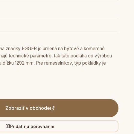
laha značky EGGER je určená na bytové a komerčné
ímajú technické parametre, tak táto podlaha od výrobcu
 dĺžku 1292 mm. Pre remeselníkov, typ pokládky je
Zobraziť v obchode
Pridať na porovnanie