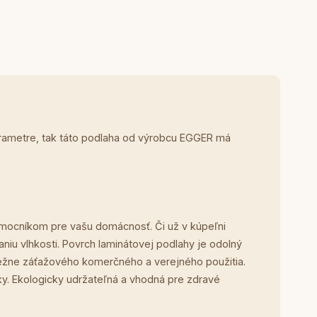
arametre, tak táto podlaha od výrobcu EGGER má
mocníkom pre vašu domácnosť. Či už v kúpeľni
niu vlhkosti. Povrch laminátovej podlahy je odolný
 bežne záťažového komerčného a verejného použitia.
. Ekologicky udržateľná a vhodná pre zdravé