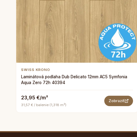
SWISS KRONO
Laminátová podlaha Dub Delicato 12mm AC5 Symfonia
Aqua Zero 72h 40394
23,95 €/m²
Zobraziť
31,57 € / balenie (1,318 m²)