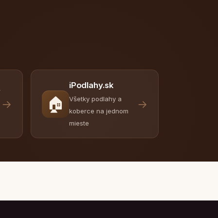
iPodlahy.sk
y
🏠
Všetky podlahy a
→
→
koberce na jednom
mieste