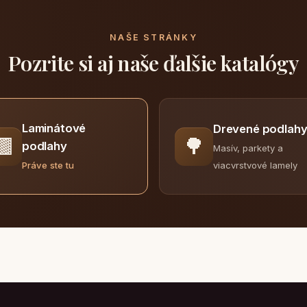
NAŠE STRÁNKY
Pozrite si aj naše ďalšie katalógy
Laminátové
Drevené podlah
🟫
🌳
podlahy
Masív, parkety a
viacvrstvové lamely
Práve ste tu