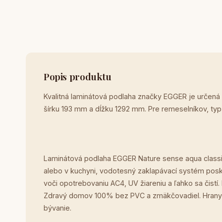
Popis produktu
Kvalitná laminátová podlaha značky EGGER je určená
šírku 193 mm a dĺžku 1292 mm. Pre remeselníkov, ty
Laminátová podlaha EGGER Nature sense aqua classi
alebo v kuchyni, vodotesný zaklapávací systém posky
voči opotrebovaniu AC4, UV žiareniu a ľahko sa čist
Zdravý domov 100% bez PVC a zmäkčovadiel. Hrany 
bývanie.