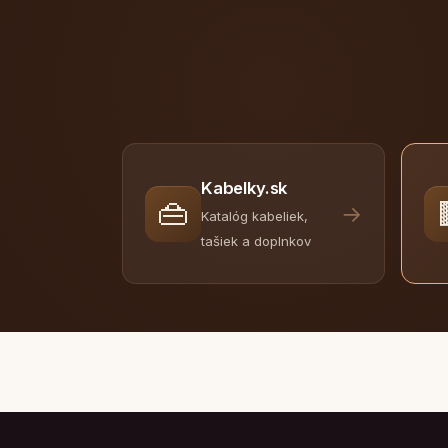
Kabelky.sk
👜
→
Katalóg kabeliek,
tašiek a doplnkov