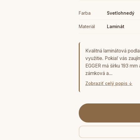
Farba
Svetlohnedý
Materiál
Laminát
Kvalitná laminátová pod
využitie. Pokiaľ vás zauj
EGGER má šírku 193 mm a
zámková a…
Zobraziť celý popis ↓