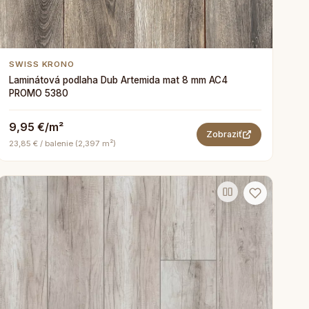
SWISS KRONO
Laminátová podlaha Dub Artemida mat 8 mm AC4
PROMO 5380
9,95 €/m²
Zobraziť
23,85 € / balenie (2,397 m²)