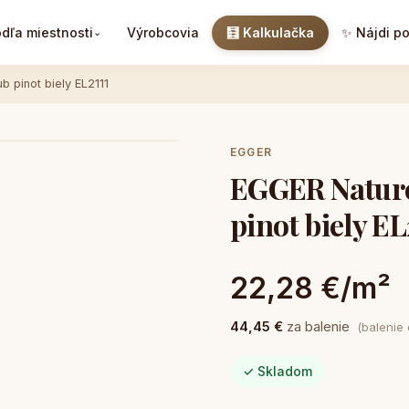
dľa miestnosti
Výrobcovia
🧮 Kalkulačka
✨ Nájdi p
⌄
 pinot biely EL2111
EGGER
EGGER Nature 
pinot biely EL
22,28 €/m²
44,45 €
za balenie
(balenie
✓ Skladom