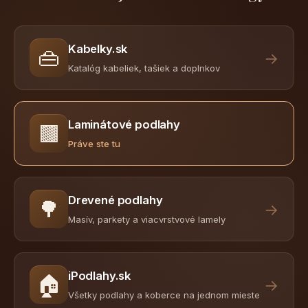
Kabelky.sk
👜
→
Katalóg kabeliek, tašiek a doplnkov
Laminátové podlahy
🟫
Práve ste tu
Drevené podlahy
🌳
→
Masív, parkety a viacvrstvové lamely
iPodlahy.sk
🏠
→
Všetky podlahy a koberce na jednom mieste