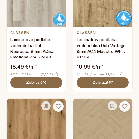
CLASSEN
CLASSEN
Laminátová podlaha
Laminátová podlaha
vodeodolná Dub
vodeodolná Dub Vintage
Nebrasca 8 mm AC5
8mm AC4 Maestro WR
Emotions WR 62493
61469
18,49 €/m²
10,99 €/m²
46,56 € / balenie (2,518 m²)
21,68 € / balenie (1,973 m²)
Zobraziť
Zobraziť