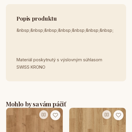
Popis produktu
&nbsp;&nbsp;&nbsp;&nbsp;&nbsp;&nbsp;&nbsp;
Materiál poskytnutý s výslovným súhlasom
SWISS KRONO
Mohlo by sa vám páčiť