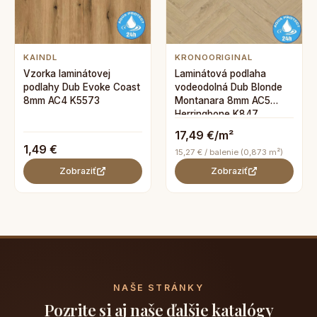
KAINDL
KRONOORIGINAL
Vzorka laminátovej
Laminátová podlaha
podlahy Dub Evoke Coast
vodeodolná Dub Blonde
8mm AC4 K5573
Montanara 8mm AC5
Herringbone K847
17,49 €/m²
1,49 €
15,27 € / balenie (0,873 m²)
Zobraziť
Zobraziť
NAŠE STRÁNKY
Pozrite si aj naše ďalšie katalógy