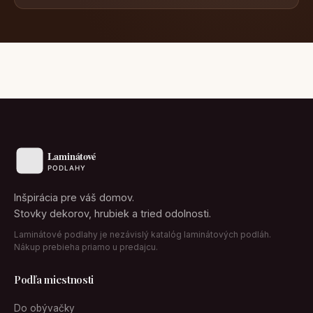
Inšpirácia pre váš domov.
Stovky dekorov, hrubiek a tried odolnosti.
Laminátové podlahy je nezávislý katalóg laminátových podláh.
Nákup prebieha priamo u predajcu.
Podľa miestnosti
Do obývačky