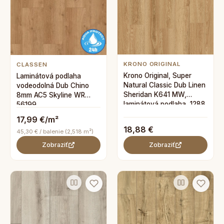
KRONO ORIGINAL
CLASSEN
Krono Original, Super
Laminátová podlaha
Natural Classic Dub Linen
vodeodolná Dub Chino
Sheridan K641 MW,
8mm AC5 Skyline WR
laminátová podlaha, 1288
56199
x 195 mm
17,99 €/m²
18,88 €
45,30 € / balenie (2,518 m²)
Zobraziť
Zobraziť