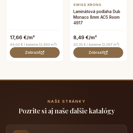
SWISS KRONO
Laminátová podlaha Dub
Monaco 8mm AC5 Room
4917
17,66 €/m²
8,49 €/m²
44,02 € / balenie (2,493 m²)
20,35 € / balenie (2,397 m²)
Zobraziť
Zobraziť
NAŠE STRÁNKY
Pozrite si aj naše ďalšie katalógy