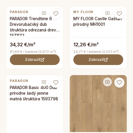
PARADOR
MY FLOOR
PARADOR Trendtime 6
MY FLOOR Castle Gaštan
Drevorubačský dub
prírodný MH1001
štruktúra odrezaná dreva
1371172
34,32 €/m²
12,26 €/m²
91,69 € / balenie (2,672 m²)
24,77 € / balenie (2,021 m²)
Zobraziť
Zobraziť
PARADOR
PARADOR Basic 400 Dub
prírodne šedý jemne
matná štruktúra 1593798