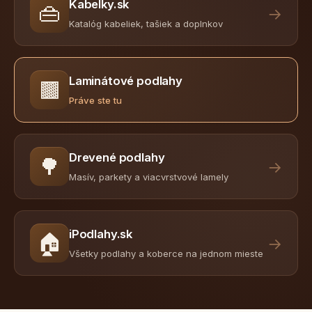
Kabelky.sk
👜
→
Katalóg kabeliek, tašiek a doplnkov
Laminátové podlahy
🟫
Práve ste tu
Drevené podlahy
🌳
→
Masív, parkety a viacvrstvové lamely
iPodlahy.sk
🏠
→
Všetky podlahy a koberce na jednom mieste