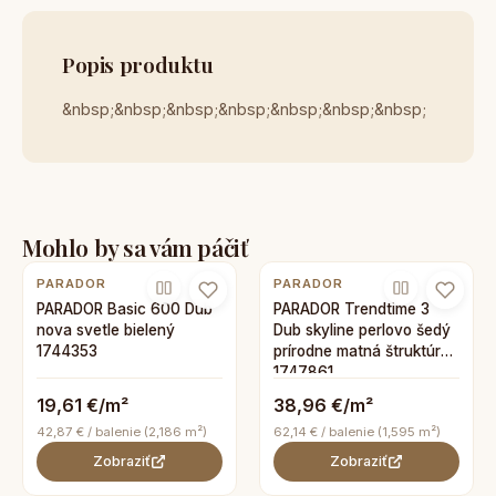
Popis produktu
&nbsp;&nbsp;&nbsp;&nbsp;&nbsp;&nbsp;&nbsp;
Mohlo by sa vám páčiť
PARADOR
PARADOR
PARADOR Basic 600 Dub
PARADOR Trendtime 3
nova svetle bielený
Dub skyline perlovo šedý
1744353
prírodne matná štruktúra
1747861
19,61 €/m²
38,96 €/m²
42,87 € / balenie (2,186 m²)
62,14 € / balenie (1,595 m²)
Zobraziť
Zobraziť