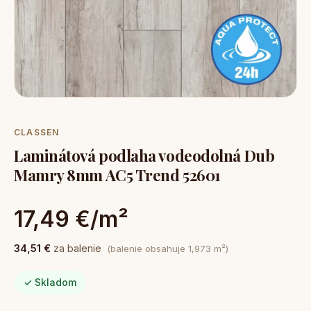
CLASSEN
Laminátová podlaha vodeodolná Dub
Mamry 8mm AC5 Trend 52601
17,49 €/m²
34,51 €
za balenie
(balenie obsahuje 1,973 m²)
✓ Skladom