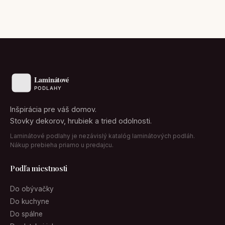
Inšpirácia pre váš domov.
Stovky dekorov, hrubiek a tried odolnosti.
Laminátové podlahy je nezávislý katalóg laminátových podláh.
Nákup prebieha priamo u predajcu.
Podľa miestnosti
Do obývačky
Do kuchyne
Do spálne