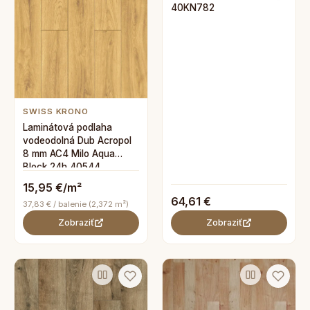
40KN782
SWISS KRONO
Laminátová podlaha
vodeodolná Dub Acropol
8 mm AC4 Milo Aqua
Block 24h 40544
15,95 €/m²
64,61 €
37,83 € / balenie (2,372 m²)
Zobraziť
Zobraziť