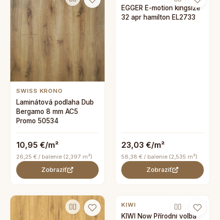
EGGER E-motion kingsize
32 apr hamilton EL2733
SWISS KRONO
Laminátová podlaha Dub
Bergamo 8 mm AC5
Promo 50534
10,95 €/m²
23,03 €/m²
26,25 € / balenie (2,397 m²)
58,38 € / balenie (2,535 m²)
Zobraziť
Zobraziť
KIWI
KIWI Now Přírodní volba