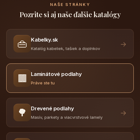
NAŠE STRÁNKY
Pozrite si aj naše ďalšie katalógy
Kabelky.sk
👜
→
Katalóg kabeliek, tašiek a doplnkov
Laminátové podlahy
🟫
Práve ste tu
Drevené podlahy
🌳
→
Masív, parkety a viacvrstvové lamely