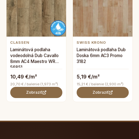
CLASSEN
SWISS KRONO
Laminátová podlaha
Laminátová podlaha Dub
vodeodolná Dub Cavallo
Doska 6mm AC3 Promo
8mm AC4 Maestro WR
3182
56851
10,49 €/m²
5,19 €/m²
20,70 € / balenie (1,973 m²)
15,21 € / balenie (2,930 m²)
Zobraziť
Zobraziť