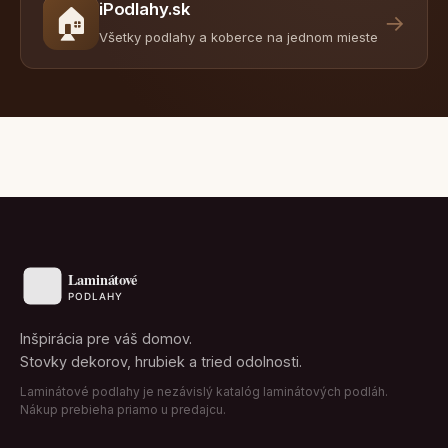
iPodlahy.sk
🏠
→
Všetky podlahy a koberce na jednom mieste
Inšpirácia pre váš domov.
Stovky dekorov, hrubiek a tried odolnosti.
Laminátové podlahy je nezávislý katalóg laminátových podláh.
Nákup prebieha priamo u predajcu.