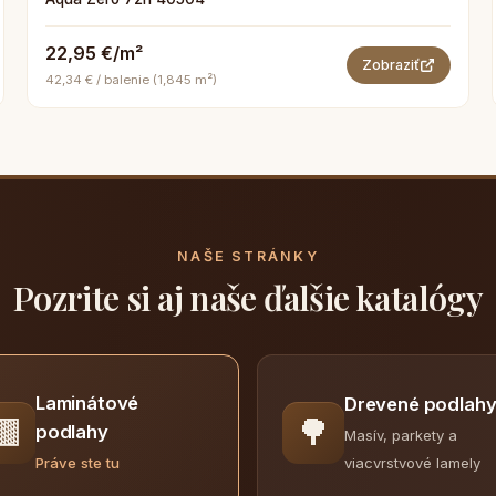
22,95 €/m²
Zobraziť
42,34 € / balenie (1,845 m²)
NAŠE STRÁNKY
Pozrite si aj naše ďalšie katalógy
Laminátové
Drevené podlah
🟫
🌳
podlahy
Masív, parkety a
viacvrstvové lamely
Práve ste tu