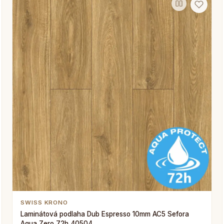
SWISS KRONO
Laminátová podlaha Dub Espresso 10mm AC5 Sefora
Aqua Zero 72h 40504