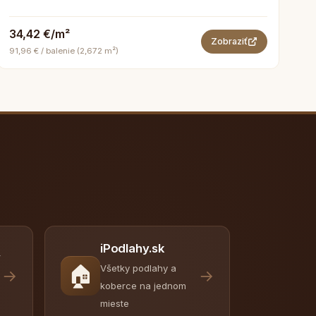
34,42 €/m²
Zobraziť
91,96 € / balenie (2,672 m²)
iPodlahy.sk
y
🏠
Všetky podlahy a
→
→
koberce na jednom
mieste