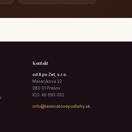
Kontakt
od A po Zet, s.r.o.
Masarykova 22
080 01 Prešov
IČO: 46 693 092
v
info@laminatovepodlahy.sk