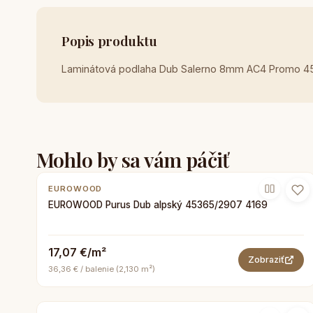
Popis produktu
Laminátová podlaha Dub Salerno 8mm AC4 Promo 4
Mohlo by sa vám páčiť
EUROWOOD
EUROWOOD Purus Dub alpský 45365/2907 4169
17,07 €/m²
Zobraziť
36,36 € / balenie (2,130 m²)