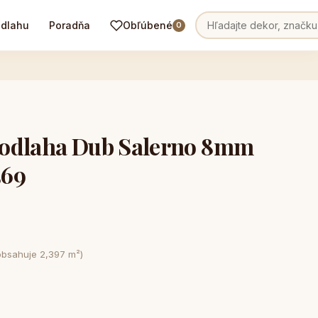
odlahu
Poradňa
Obľúbené
0
odlaha Dub Salerno 8mm
569
obsahuje 2,397 m²)