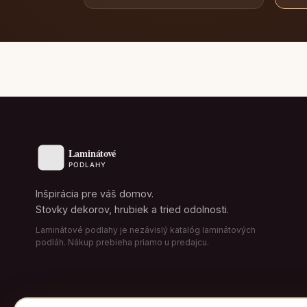
Inšpirácia pre váš domov.
Stovky dekorov, hrubiek a tried odolnosti.
Laminátové podlahy je nezávislý katalóg laminátových
podláh. Nákup prebieha priamo u predajcu.