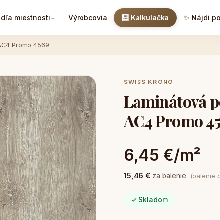
dľa miestnosti
Výrobcovia
🧮 Kalkulačka
✨ Nájdi p
⌄
 AC4 Promo 4569
SWISS KRONO
Laminátová p
AC4 Promo 4
6,45 €/m²
15,46 €
za balenie
(balenie 
✓ Skladom