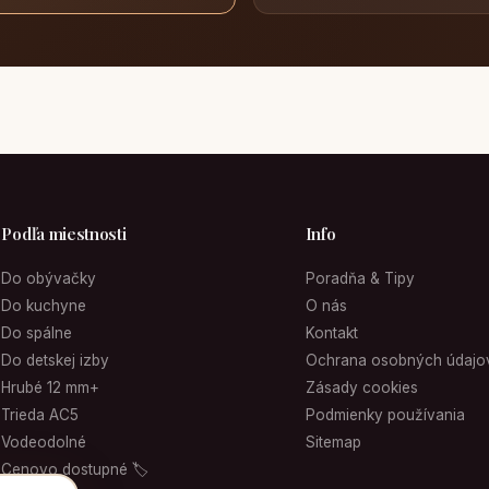
Podľa miestnosti
Info
Do obývačky
Poradňa & Tipy
Do kuchyne
O nás
Do spálne
Kontakt
Do detskej izby
Ochrana osobných údajo
Hrubé 12 mm+
Zásady cookies
Trieda AC5
Podmienky používania
Vodeodolné
Sitemap
Cenovo dostupné 🏷