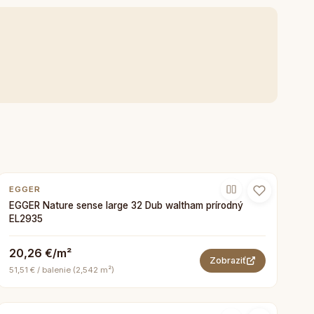
EGGER
EGGER Nature sense large 32 Dub waltham prírodný
EL2935
20,26 €/m²
Zobraziť
51,51 € / balenie (2,542 m²)