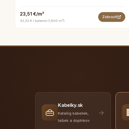
23,51 €/m²
Zobraziť
42,32 € / balenie (1,800 m²)
Kabelky.sk
👜
→
Katalóg kabeliek,
tašiek a doplnkov