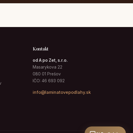
Kontakt
od A po Zet, s.r.o.
Masarykova 22
080 01 Prešov
IČO: 46 693 092
v
info@laminatovepodlahy.sk