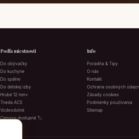
Podľa miestnosti
Info
Do obývačky
Poradňa & Tipy
Do kuchyne
O nás
Do spálne
Kontakt
Do detskej izby
Ochrana osobných údajo
Hrubé 12 mm+
Zásady cookies
Trieda AC5
Podmienky používania
Vodeodolné
Sitemap
Cenovo dostupné 🏷