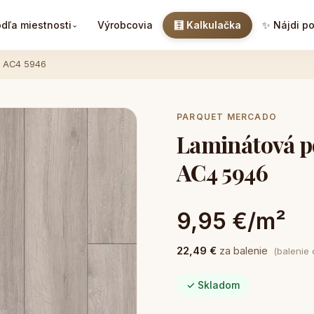
dľa miestnosti
Výrobcovia
🧮 Kalkulačka
✨ Nájdi p
⌄
m AC4 5946
PARQUET MERCADO
Laminátová 
AC4 5946
9,95 €/m²
22,49 €
za balenie
(balenie
✓ Skladom