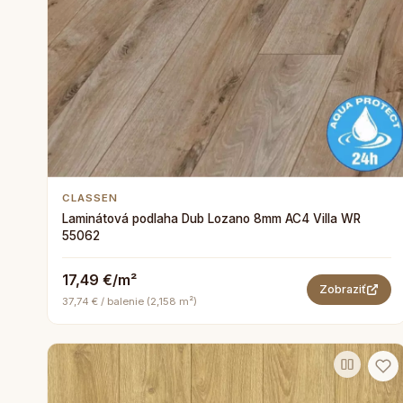
CLASSEN
Laminátová podlaha Dub Lozano 8mm AC4 Villa WR
55062
17,49 €/m²
Zobraziť
37,74 € / balenie (2,158 m²)