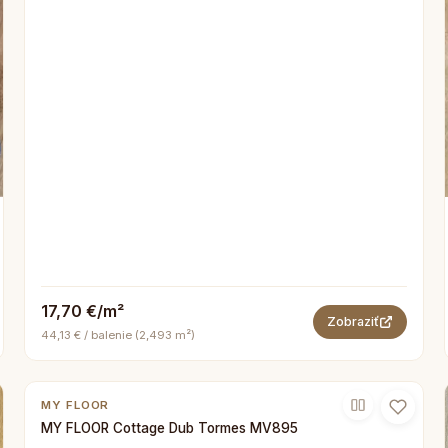
17,70 €/m²
Zobraziť
44,13 € / balenie (2,493 m²)
MY FLOOR
MY FLOOR Cottage Dub Tormes MV895