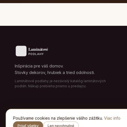
Inšpirácia pre váš domov.
Stovky dekorov, hrubiek a tried odolnosti.
Laminátové podlahy je nezávislý katalóg laminátových
podláh. Nákup prebieha priamo u predajcu.
Používame cookies na zlepšenie vášho zážitku.
Viac info
Prijať všetky
Len nevyhnutné