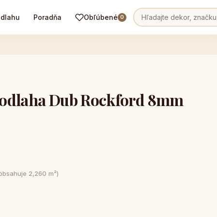
odlahu
Poradňa
Obľúbené
0
podlaha Dub Rockford 8mm
 obsahuje 2,260 m²)