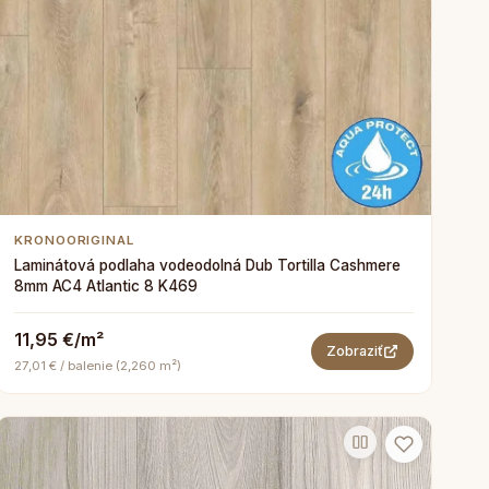
KRONOORIGINAL
Laminátová podlaha vodeodolná Dub Tortilla Cashmere
8mm AC4 Atlantic 8 K469
11,95 €/m²
Zobraziť
27,01 € / balenie (2,260 m²)