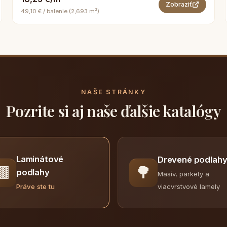
Zobraziť
49,10 € / balenie (2,693 m²)
NAŠE STRÁNKY
Pozrite si aj naše ďalšie katalógy
Laminátové
Drevené podlah
🟫
🌳
podlahy
Masív, parkety a
viacvrstvové lamely
Práve ste tu