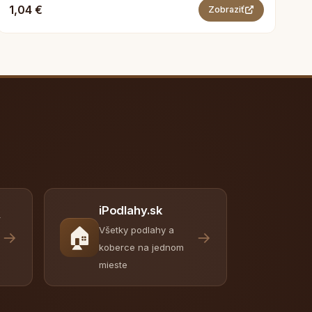
1,04 €
Zobraziť
iPodlahy.sk
y
🏠
Všetky podlahy a
→
→
koberce na jednom
mieste