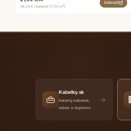
Zobraziť
38,04 € / balenie (1,733 m²)
Kabelky.sk
👜
→
Katalóg kabeliek,
tašiek a doplnkov