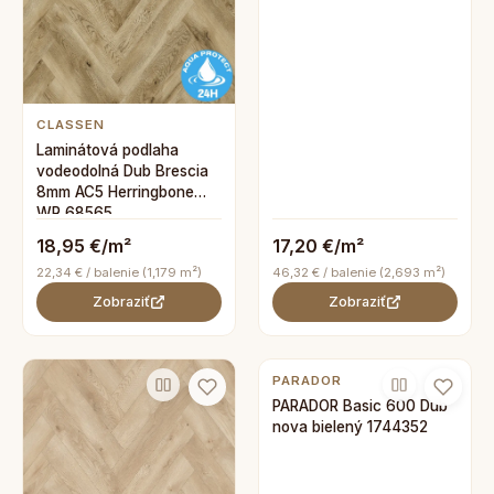
CLASSEN
Laminátová podlaha
vodeodolná Dub Brescia
8mm AC5 Herringbone
WR 68565
18,95 €/m²
17,20 €/m²
22,34 € / balenie (1,179 m²)
46,32 € / balenie (2,693 m²)
Zobraziť
Zobraziť
PARADOR
PARADOR Basic 600 Dub
nova bielený 1744352