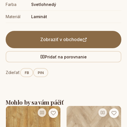
Farba
Svetlohnedý
Materiál
Laminát
Zobraziť v obchode
Pridať na porovnanie
Zdieľať:
FB
PIN
Mohlo by sa vám páčiť