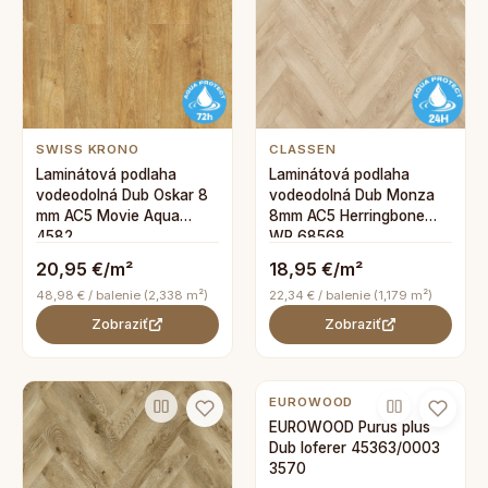
SWISS KRONO
CLASSEN
Laminátová podlaha
Laminátová podlaha
vodeodolná Dub Oskar 8
vodeodolná Dub Monza
mm AC5 Movie Aqua
8mm AC5 Herringbone
4582
WR 68568
20,95 €/m²
18,95 €/m²
48,98 € / balenie (2,338 m²)
22,34 € / balenie (1,179 m²)
Zobraziť
Zobraziť
EUROWOOD
EUROWOOD Purus plus
Dub loferer 45363/0003
3570