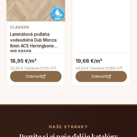
CLASSEN
Laminátová podlaha
vodeodolná Dub Monza
8mm AC5 Herringbone
WR 68568
18,95 €/m²
19,68 €/m²
22,34 € / balenie (1,179 m²)
43,02 € / balenie (2,186 m²)
Zobraziť
Zobraziť
NAŠE STRÁNKY
Pozrite si aj naše ďalšie katalógy