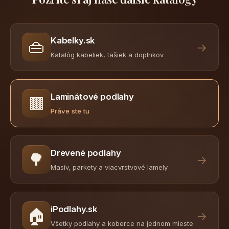
Kabelky.sk
👜
→
Katalóg kabeliek, tašiek a doplnkov
Laminátové podlahy
🟫
Práve ste tu
Drevené podlahy
🌳
→
Masív, parkety a viacvrstvové lamely
iPodlahy.sk
🏠
→
Všetky podlahy a koberce na jednom mieste