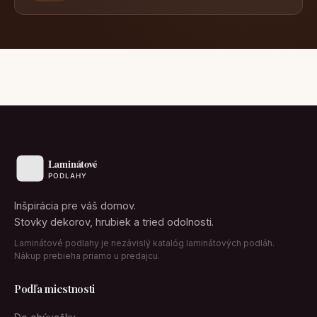
Inšpirácia pre váš domov.
Stovky dekorov, hrubiek a tried odolnosti.
Laminátové podlahy je nezávislý katalóg laminátových podláh.
Nákup prebieha priamo u predajcu.
Podľa miestnosti