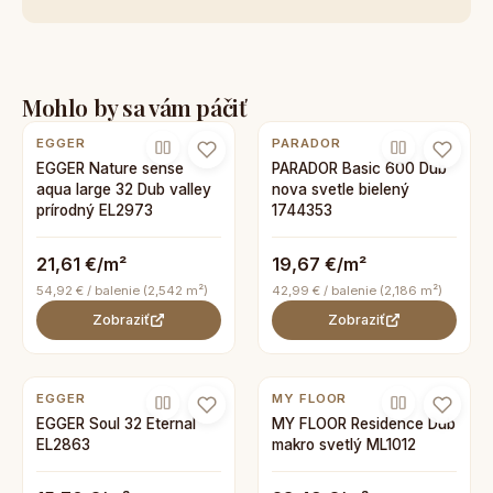
Mohlo by sa vám páčiť
EGGER
PARADOR
EGGER Nature sense
PARADOR Basic 600 Dub
aqua large 32 Dub valley
nova svetle bielený
prírodný EL2973
1744353
21,61 €/m²
19,67 €/m²
54,92 € / balenie (2,542 m²)
42,99 € / balenie (2,186 m²)
Zobraziť
Zobraziť
EGGER
MY FLOOR
EGGER Soul 32 Eternal
MY FLOOR Residence Dub
EL2863
makro svetlý ML1012