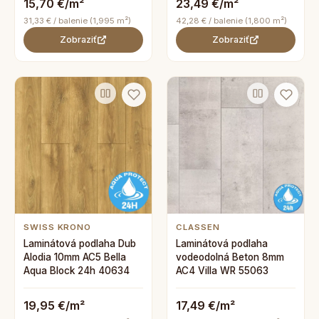
15,70 €/m²
23,49 €/m²
31,33 € / balenie (1,995 m²)
42,28 € / balenie (1,800 m²)
Zobraziť
Zobraziť
SWISS KRONO
CLASSEN
Laminátová podlaha Dub
Laminátová podlaha
Alodia 10mm AC5 Bella
vodeodolná Beton 8mm
Aqua Block 24h 40634
AC4 Villa WR 55063
19,95 €/m²
17,49 €/m²