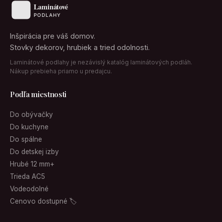
Inšpirácia pre váš domov.
Stovky dekorov, hrubiek a tried odolnosti.
Laminátové podlahy je nezávislý katalóg laminátových podláh.
Nákup prebieha priamo u predajcu.
Podľa miestnosti
Do obývačky
Do kuchyne
Do spálne
Do detskej izby
Hrubé 12 mm+
Trieda AC5
Vodeodolné
Cenovo dostupné 🏷