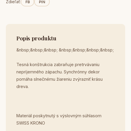
Zdieľať:
FB
PIN
Popis produktu
&nbsp;&nbsp;&nbsp; &nbsp;&nbsp;&nbsp;&nbsp;
Tesná konštrukcia zabraňuje pretrvávaniu
nepríjemného zápachu. Synchrónny dekor
pomáha slnečnému žiareniu zvýrazniť krásu
dreva.
Materiál poskytnutý s výslovným súhlasom
SWISS KRONO