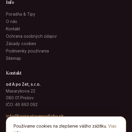
Info
Poradňa & Tipy
O nás
Kontakt
Ochrana osobných údajov
Zásady cookies
Podmienky používania
Sitemap
Kontakt
od A po Zet, s.r.o.
Masarykova 22
080 01 Prešov
IČO: 46 693 092
info@laminatovepodlahy.sk
Používame cookies na zlepšenie vášho zážitku.
Viac