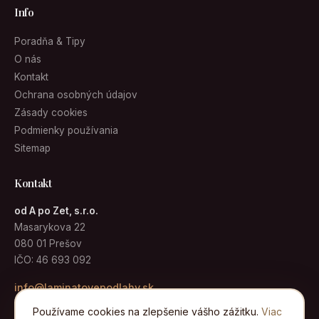
Info
Poradňa & Tipy
O nás
Kontakt
Ochrana osobných údajov
Zásady cookies
Podmienky používania
Sitemap
Kontakt
od A po Zet, s.r.o.
Masarykova 22
080 01 Prešov
IČO: 46 693 092
info@laminatovepodlahy.sk
Používame cookies na zlepšenie vášho zážitku.
Viac