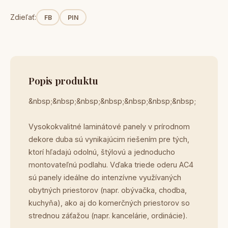
Zdieľať:
FB
PIN
Popis produktu
&nbsp;&nbsp;&nbsp;&nbsp;&nbsp;&nbsp;&nbsp;
Vysokokvalitné laminátové panely v prírodnom
dekore duba sú vynikajúcim riešením pre tých,
ktorí hľadajú odolnú, štýlovú a jednoducho
montovateľnú podlahu. Vďaka triede oderu AC4
sú panely ideálne do intenzívne využívaných
obytných priestorov (napr. obývačka, chodba,
kuchyňa), ako aj do komerčných priestorov so
strednou záťažou (napr. kancelárie, ordinácie).