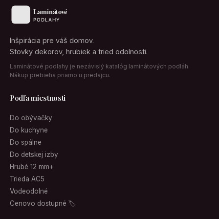
Inšpirácia pre váš domov.
Stovky dekorov, hrubiek a tried odolnosti.
Laminátové podlahy je nezávislý katalóg laminátových podláh.
Nákup prebieha priamo u predajcu.
Podľa miestnosti
Do obývačky
Do kuchyne
Do spálne
Do detskej izby
Hrubé 12 mm+
Trieda AC5
Vodeodolné
Cenovo dostupné 🏷