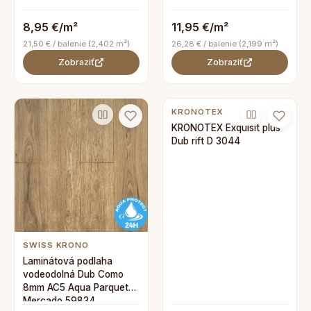
8,95 €/m²
11,95 €/m²
21,50 € / balenie (2,402 m²)
26,28 € / balenie (2,199 m²)
Zobraziť
Zobraziť
KRONOTEX
KRONOTEX Exquisit plus
Dub rift D 3044
SWISS KRONO
Laminátová podlaha
vodeodolná Dub Como
8mm AC5 Aqua Parquet
Mercado 59834