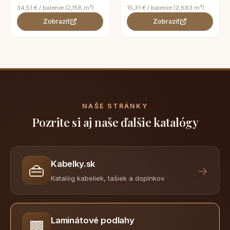
34,51 € / balenie (2,158 m²)
15,31 € / balenie (2,663 m²)
Zobraziť
Zobraziť
NAŠE STRÁNKY
Pozrite si aj naše ďalšie katalógy
Kabelky.sk
👜
→
Katalóg kabeliek, tašiek a doplnkov
Laminátové podlahy
🟫