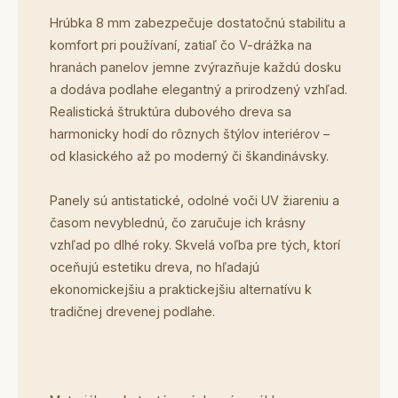
Hrúbka 8 mm zabezpečuje dostatočnú stabilitu a
komfort pri používaní, zatiaľ čo V-drážka na
hranách panelov jemne zvýrazňuje každú dosku
a dodáva podlahe elegantný a prirodzený vzhľad.
Realistická štruktúra dubového dreva sa
harmonicky hodí do rôznych štýlov interiérov –
od klasického až po moderný či škandinávsky.
Panely sú antistatické, odolné voči UV žiareniu a
časom nevyblednú, čo zaručuje ich krásny
vzhľad po dlhé roky. Skvelá voľba pre tých, ktorí
oceňujú estetiku dreva, no hľadajú
ekonomickejšiu a praktickejšiu alternatívu k
tradičnej drevenej podlahe.