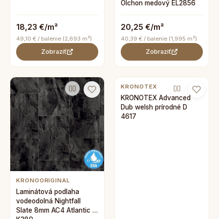
Olchon medový EL2856
18,23 €/m²
20,25 €/m²
49,10 € / balenie (2,693 m²)
40,39 € / balenie (1,995 m²)
Zobraziť
Zobraziť
KRONOTEX
KRONOTEX Advanced
Dub welsh prírodné D
4617
KRONOORIGINAL
Laminátová podlaha
vodeodolná Nightfall
Slate 8mm AC4 Atlantic 8