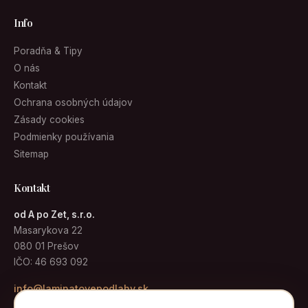
Info
Poradňa & Tipy
O nás
Kontakt
Ochrana osobných údajov
Zásady cookies
Podmienky používania
Sitemap
Kontakt
od A po Zet, s.r.o.
Masarykova 22
080 01 Prešov
IČO: 46 693 092
info@laminatovepodlahy.sk