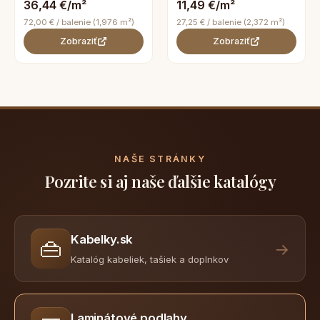
36,44 €/m²
11,49 €/m²
72,00 € / balenie (1,976 m²)
27,25 € / balenie (2,372 m²)
Zobraziť
Zobraziť
NAŠE STRÁNKY
Pozrite si aj naše ďalšie katalógy
Kabelky.sk
👜
→
Katalóg kabeliek, tašiek a doplnkov
Laminátové podlahy