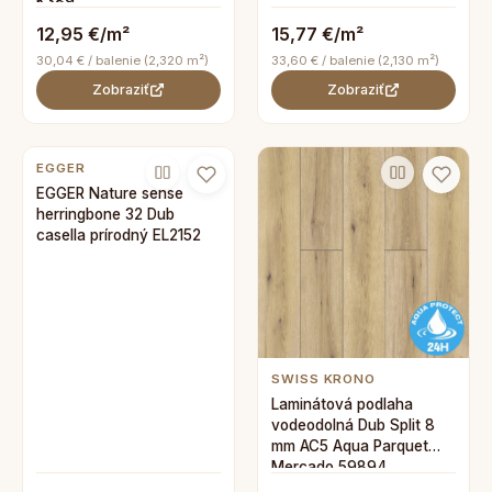
K389
12,95 €/m²
15,77 €/m²
30,04 € / balenie (2,320 m²)
33,60 € / balenie (2,130 m²)
Zobraziť
Zobraziť
EGGER
EGGER Nature sense
herringbone 32 Dub
casella prírodný EL2152
SWISS KRONO
Laminátová podlaha
vodeodolná Dub Split 8
mm AC5 Aqua Parquet
Mercado 59894