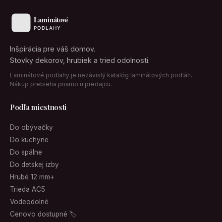
Inšpirácia pre váš domov.
Stovky dekorov, hrubiek a tried odolnosti.
Laminátové podlahy je nezávislý katalóg laminátových podláh.
Nákup prebieha priamo u predajcu.
Podľa miestnosti
Do obývačky
Do kuchyne
Do spálne
Do detskej izby
Hrubé 12 mm+
Trieda AC5
Vodeodolné
Cenovo dostupné 🏷