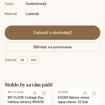
Farba
Svetlohnedý
Materiál
Laminát
Zobraziť v obchode
Pridať na porovnanie
Zdieľať:
FB
PIN
Mohlo by sa vám páčiť
MY FLOOR
EGGER
MY FLOOR Cottage Dub
EGGER Nature sense
harbour béžový MV839
aqua classic 32 Dub