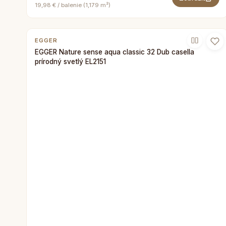
19,98 € / balenie (1,179 m²)
EGGER
EGGER Nature sense aqua classic 32 Dub casella
prírodný svetlý EL2151