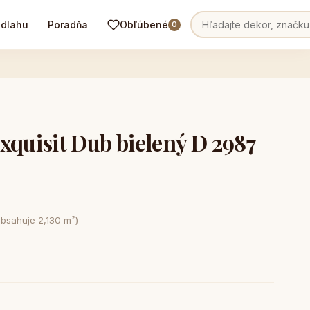
odlahu
Poradňa
Obľúbené
0
uisit Dub bielený D 2987
obsahuje 2,130 m²)