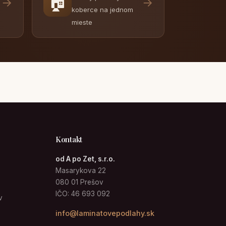
🏠
→
→
koberce na jednom
mieste
Kontakt
od A po Zet, s.r.o.
Masarykova 22
080 01 Prešov
IČO: 46 693 092
v
info@laminatovepodlahy.sk