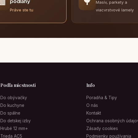
🟫
🌳
podlahy
Masív, parkety a
viacvrstvové lamely
Práve ste tu
Podľa miestnosti
Info
Do obývačky
Poradňa & Tipy
Do kuchyne
O nás
Do spálne
Kontakt
Do detskej izby
Ochrana osobných údajo
Hrubé 12 mm+
Zásady cookies
Trieda AC5
Podmienky používania