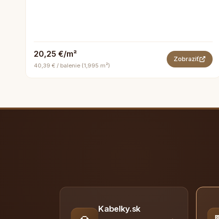
20,25 €/m²
Zobraziť
40,39 € / balenie (1,995 m²)
Kabelky.sk