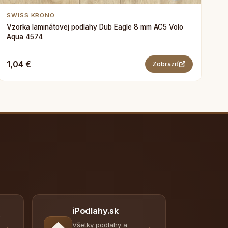
SWISS KRONO
Vzorka laminátovej podlahy Dub Eagle 8 mm AC5 Volo
Aqua 4574
1,04 €
Zobraziť
iPodlahy.sk
y
Všetky podlahy a