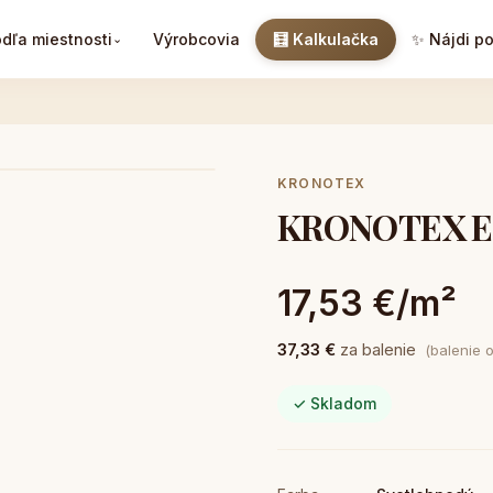
dľa miestnosti
Výrobcovia
🧮 Kalkulačka
✨ Nájdi p
⌄
KRONOTEX
KRONOTEX Exq
17,53 €/m²
37,33 €
za balenie
(balenie 
✓ Skladom