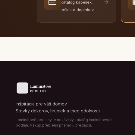
👜
→
Katalóg kabeliek,
tašiek a doplnkov
Inšpirácia pre váš domov.
Stovky dekorov, hrubiek a tried odolnosti.
Laminátové podlahy je nezávislý katalóg laminátových
podláh. Nákup prebieha priamo u predajcu.