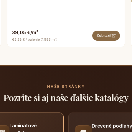
39,05 €/m²
Zobraziť
62,28 € / balenie (1,595 m²)
NAŠE STRÁNKY
Pozrite si aj naše ďalšie katalógy
Laminátové
Drevené podlah