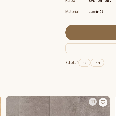
Farba
Svetlohnedý
Materiál
Laminát
Zdieľať:
FB
PIN