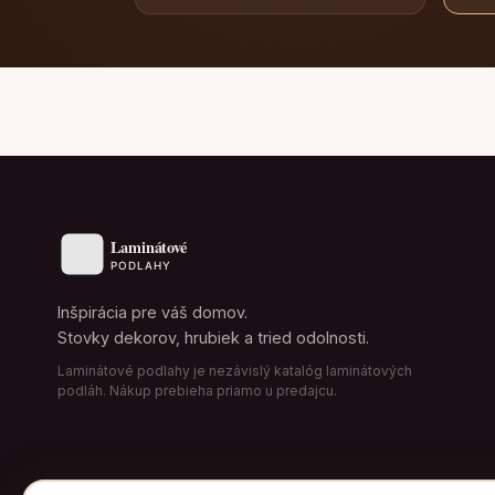
Inšpirácia pre váš domov.
Stovky dekorov, hrubiek a tried odolnosti.
Laminátové podlahy je nezávislý katalóg laminátových
podláh. Nákup prebieha priamo u predajcu.