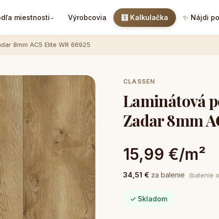
dľa miestnosti
Výrobcovia
🧮 Kalkulačka
✨ Nájdi p
⌄
adar 8mm AC5 Elite WR 66925
CLASSEN
Laminátová p
Zadar 8mm AC
15,99 €/m²
34,51 €
za balenie
(balenie 
✓ Skladom