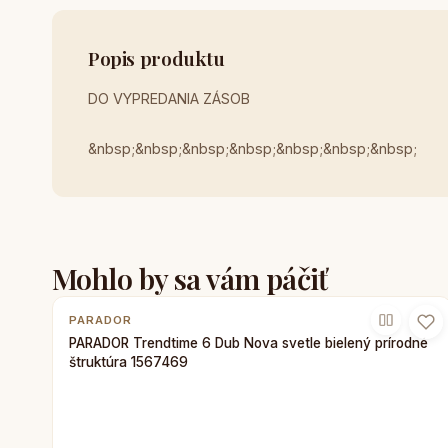
Popis produktu
DO VYPREDANIA ZÁSOB
&nbsp;&nbsp;&nbsp;&nbsp;&nbsp;&nbsp;&nbsp;
Mohlo by sa vám páčiť
PARADOR
PARADOR Trendtime 6 Dub Nova svetle bielený prírodné
štruktúra 1567469