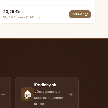
20,25 €/m²
Zobraziť
51,48 € / balenie (2,542 m²)
iPodlahy.sk
y
🏠
Všetky podlahy a
→
→
koberce na jednom
mieste