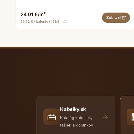
24,01 €/m²
Zobraziť
33,32 € / balenie (1,388 m²)
Kabelky.sk
👜
→
Katalóg kabeliek,
tašiek a doplnkov