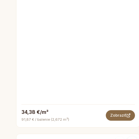
34,38 €/m²
Zobraziť
91,87 € / balenie (2,672 m²)