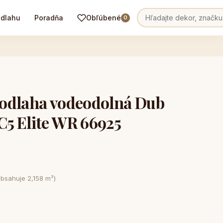
odlahu
Poradňa
Obľúbené
0
odlaha vodeodolná Dub
5 Elite WR 66925
obsahuje 2,158 m²)