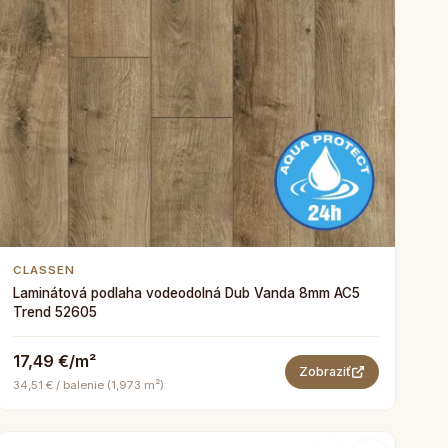
CLASSEN
Laminátová podlaha vodeodolná Dub Vanda 8mm AC5
Trend 52605
17,49 €/m²
Zobraziť
34,51 € / balenie (1,973 m²)