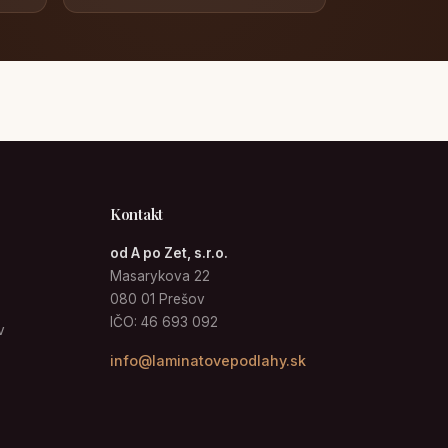
Kontakt
od A po Zet, s.r.o.
Masarykova 22
080 01 Prešov
IČO: 46 693 092
v
info@laminatovepodlahy.sk