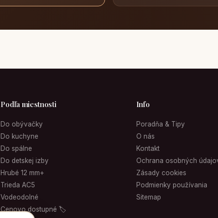
Podľa miestnosti
Info
Do obývačky
Poradňa & Tipy
Do kuchyne
O nás
Do spálne
Kontakt
Do detskej izby
Ochrana osobných údajo
Hrubé 12 mm+
Zásady cookies
Trieda AC5
Podmienky používania
Vodeodolné
Sitemap
Cenovo dostupné 🏷