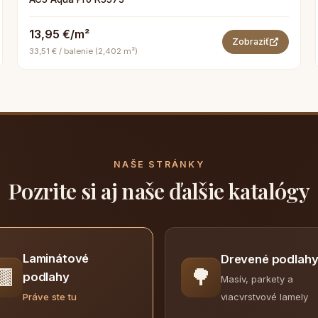
13,95 €/m²
Zobraziť
33,51 € / balenie (2,402 m²)
NAŠE STRÁNKY
Pozrite si aj naše ďalšie katalógy
Laminátové
Drevené podlah
🟫
🌳
podlahy
Masív, parkety a
viacvrstvové lamely
Práve ste tu