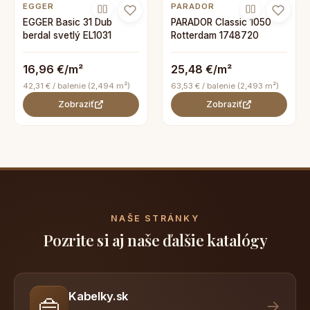
EGGER
PARADOR
EGGER Basic 31 Dub
PARADOR Classic 1050
berdal svetlý EL1031
Rotterdam 1748720
16,96 €/m²
25,48 €/m²
42,31 € / balenie (2,494 m²)
63,53 € / balenie (2,493 m²)
Zobraziť
Zobraziť
NAŠE STRÁNKY
Pozrite si aj naše ďalšie katalógy
Kabelky.sk
👜
→