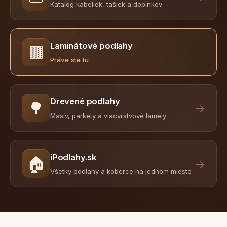
Katalóg kabeliek, tašiek a doplnkov
Laminátové podlahy
🟫
Práve ste tu
Drevené podlahy
🌳
→
Masív, parkety a viacvrstvové lamely
iPodlahy.sk
🏠
→
Všetky podlahy a koberce na jednom mieste