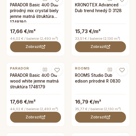
PARADOR Basic 400 Dub
KRONOTEX Advanced
prírodný mix crystal biely
Dub trend hnedý D 3128
jemne matná štruktúra
1748180
17,66 €/m²
15,73 €/m²
44,02 € / balenie (2,493 m²)
33,51 € / balenie (2,130 m²)
Zobraziť
Zobraziť
PARADOR
ROOMS
PARADOR Basic 400 Old
ROOMS Studio Dub
wood white jemne matná
edison prírodné R 0830
štruktúra 1748179
17,66 €/m²
16,79 €/m²
44,02 € / balenie (2,493 m²)
35,77 € / balenie (2,130 m²)
Zobraziť
Zobraziť