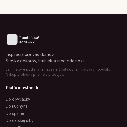
Inšpirácia pre váš domov.
Stovky dekorov, hrubiek a tried odolnosti.
Laminátové podlahy je nezávislý katalóg laminátových podláh.
Nákup prebieha priamo u predajcu.
Podľa miestnosti
Do obývačky
Do kuchyne
Do spálne
Do detskej izby