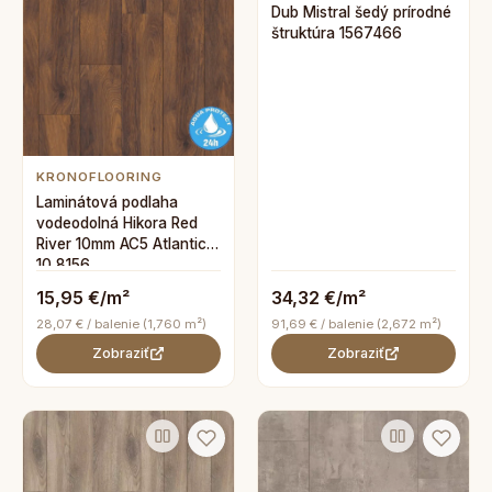
Dub Mistral šedý prírodné
štruktúra 1567466
KRONOFLOORING
Laminátová podlaha
vodeodolná Hikora Red
River 10mm AC5 Atlantic
10 8156
15,95 €/m²
34,32 €/m²
28,07 € / balenie (1,760 m²)
91,69 € / balenie (2,672 m²)
Zobraziť
Zobraziť