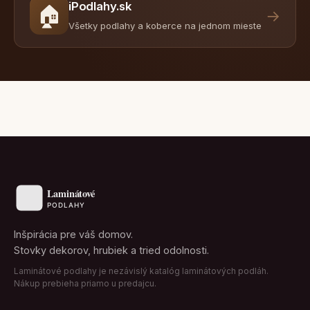
iPodlahy.sk
🏠
→
Všetky podlahy a koberce na jednom mieste
Inšpirácia pre váš domov.
Stovky dekorov, hrubiek a tried odolnosti.
Laminátové podlahy je nezávislý katalóg laminátových podláh.
Nákup prebieha priamo u predajcu.