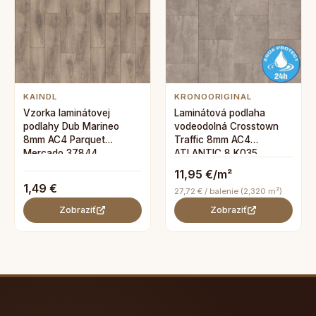
KAINDL
KRONOORIGINAL
Vzorka laminátovej
Laminátová podlaha
podlahy Dub Marineo
vodeodolná Crosstown
8mm AC4 Parquet
Traffic 8mm AC4
Mercado 37844
ATLANTIC 8 K035
11,95 €/m²
1,49 €
27,72 € / balenie (2,320 m²)
Zobraziť
Zobraziť