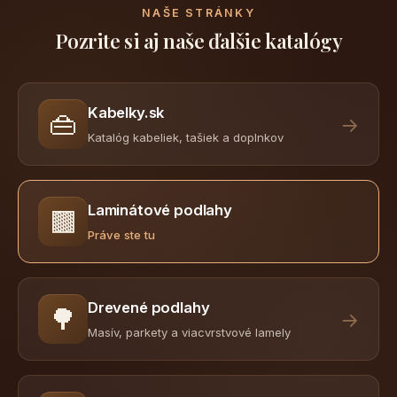
NAŠE STRÁNKY
Pozrite si aj naše ďalšie katalógy
Kabelky.sk
👜
→
Katalóg kabeliek, tašiek a doplnkov
Laminátové podlahy
🟫
Práve ste tu
Drevené podlahy
🌳
→
Masív, parkety a viacvrstvové lamely