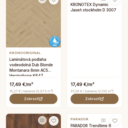
KRONOTEX Dynamic
Jaseň stockholm D 3007
KRONOORIGINAL
Laminátová podlaha
vodeodolná Dub Blonde
Montanara 8mm AC5
Herringbone K847
17,49 €/m²
17,49 €/m²
15,27 € / balenie (0,873 m²)
37,26 € / balenie (2,130 m²)
Zobraziť
Zobraziť
PARADOR
PARADOR Trendtime 6