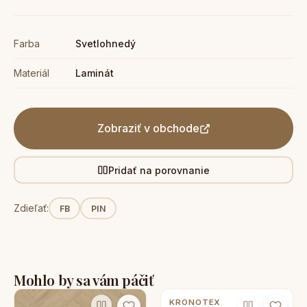
Farba
Svetlohnedý
Materiál
Laminát
Zobraziť v obchode
Pridať na porovnanie
Zdieľať:
FB
PIN
Mohlo by sa vám páčiť
KRONOTEX