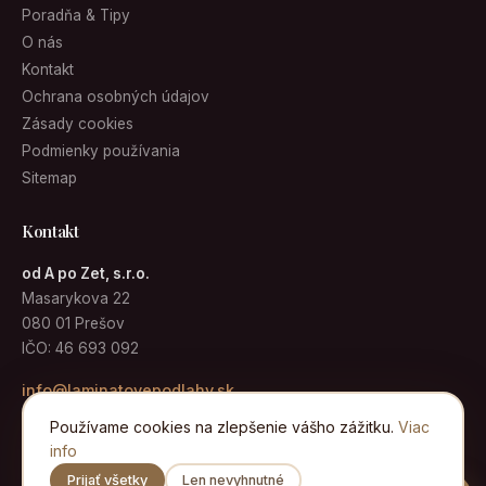
Poradňa & Tipy
O nás
Kontakt
Ochrana osobných údajov
Zásady cookies
Podmienky používania
Sitemap
Kontakt
od A po Zet, s.r.o.
Masarykova 22
080 01 Prešov
IČO: 46 693 092
info@laminatovepodlahy.sk
Používame cookies na zlepšenie vášho zážitku.
Viac
info
Prijať všetky
Len nevyhnutné