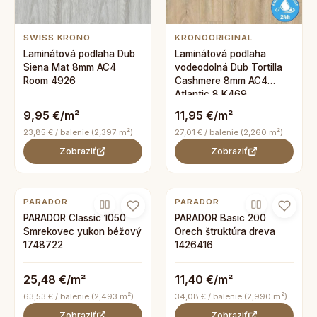
SWISS KRONO
KRONOORIGINAL
Laminátová podlaha Dub
Laminátová podlaha
Siena Mat 8mm AC4
vodeodolná Dub Tortilla
Room 4926
Cashmere 8mm AC4
Atlantic 8 K469
9,95 €/m²
11,95 €/m²
23,85 € / balenie (2,397 m²)
27,01 € / balenie (2,260 m²)
Zobraziť
Zobraziť
PARADOR
PARADOR
PARADOR Classic 1050
PARADOR Basic 200
Smrekovec yukon béžový
Orech štruktúra dreva
1748722
1426416
25,48 €/m²
11,40 €/m²
63,53 € / balenie (2,493 m²)
34,08 € / balenie (2,990 m²)
Zobraziť
Zobraziť