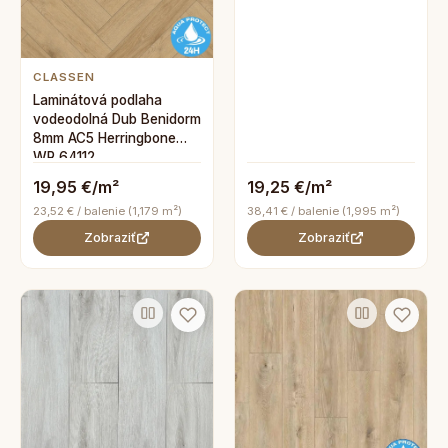
CLASSEN
Laminátová podlaha
vodeodolná Dub Benidorm
8mm AC5 Herringbone
WR 64112
19,95 €/m²
19,25 €/m²
23,52 € / balenie (1,179 m²)
38,41 € / balenie (1,995 m²)
Zobraziť
Zobraziť