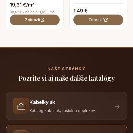
19,31 €/m²
1,49 €
38,52 € / balenie (1,995 m²)
Zobraziť
Zobraziť
NAŠE STRÁNKY
Pozrite si aj naše ďalšie katalógy
Kabelky.sk
👜
→
Katalóg kabeliek, tašiek a doplnkov