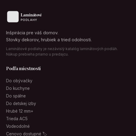
Inšpirácia pre váš domov.
Stovky dekorov, hrubiek a tried odolnosti.
Laminátové podlahy je nezávislý katalóg laminátových podláh.
Nákup prebieha priamo u predajcu.
Podľa miestnosti
Do obývačky
Do kuchyne
Do spálne
Do detskej izby
Hrubé 12 mm+
Trieda AC5
Vodeodolné
Cenovo dostupné 🏷