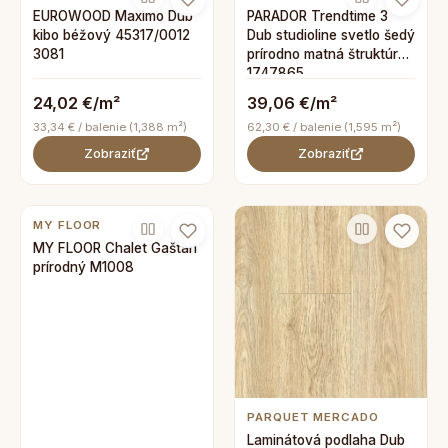
EUROWOOD Maximo Dub
PARADOR Trendtime 3
kibo béžový 45317/0012
Dub studioline svetlo šedý
3081
prírodno matná štruktúra
1747865
24,02 €/m²
39,06 €/m²
33,34 € / balenie (1,388 m²)
62,30 € / balenie (1,595 m²)
Zobraziť
Zobraziť
MY FLOOR
MY FLOOR Chalet Gaštan
prírodný M1008
PARQUET MERCADO
Laminátová podlaha Dub