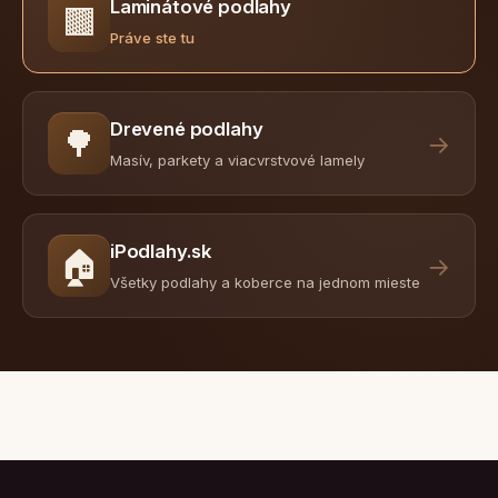
Laminátové podlahy
🟫
Práve ste tu
Drevené podlahy
🌳
→
Masív, parkety a viacvrstvové lamely
iPodlahy.sk
🏠
→
Všetky podlahy a koberce na jednom mieste