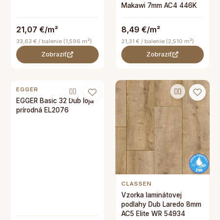
Makawi 7mm AC4 446K
21,07 €/m²
8,49 €/m²
33,63 € / balenie (1,596 m²)
21,31 € / balenie (2,510 m²)
Zobraziť
Zobraziť
EGGER
EGGER Basic 32 Dub loja
prírodná EL2076
CLASSEN
Vzorka laminátovej
podlahy Dub Laredo 8mm
AC5 Elite WR 54934