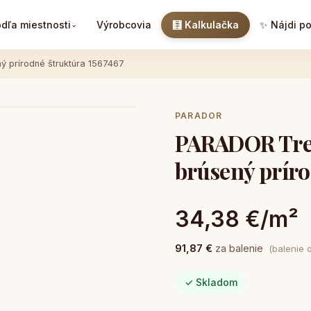
dľa miestnosti
Výrobcovia
🧮 Kalkulačka
✨ Nájdi p
⌄
 prírodné štruktúra 1567467
PARADOR
PARADOR Tre
brúsený príro
34,38 €/m²
91,87 €
za balenie
(balenie 
✓ Skladom