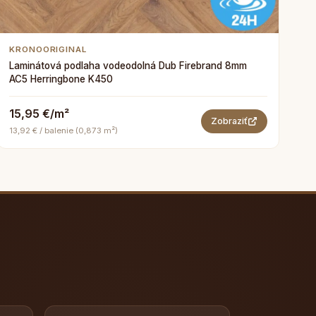
KRONOORIGINAL
Laminátová podlaha vodeodolná Dub Firebrand 8mm
AC5 Herringbone K450
15,95 €/m²
Zobraziť
13,92 € / balenie (0,873 m²)