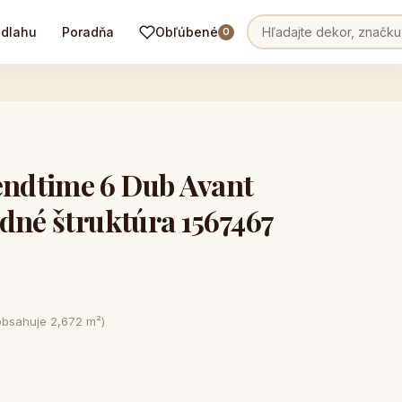
odlahu
Poradňa
Obľúbené
0
ndtime 6 Dub Avant
dné štruktúra 1567467
obsahuje 2,672 m²)