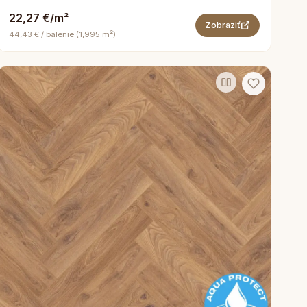
22,27 €/m²
Zobraziť
44,43 € / balenie (1,995 m²)