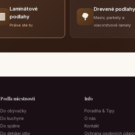
Laminátové
Drevené podlah
🟫
🌳
podlahy
Masív, parkety a
viacvrstvové lamely
Práve ste tu
Podľa miestnosti
Info
Do obývačky
Poradňa & Tipy
Do kuchyne
O nás
Do spálne
Kontakt
Do detskej izby
Ochrana osobných údajo