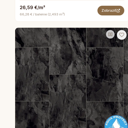
26,59 €/m²
Zobraziť
66,28 € / balenie (2,493 m²)