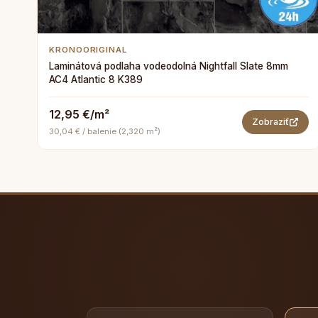
KRONOORIGINAL
Laminátová podlaha vodeodolná Nightfall Slate 8mm
AC4 Atlantic 8 K389
12,95 €/m²
Zobraziť
30,04 € / balenie (2,320 m²)