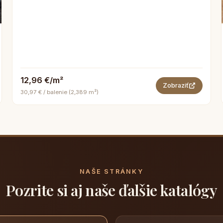
12,96 €/m²
Zobraziť
30,97 € / balenie (2,389 m²)
NAŠE STRÁNKY
Pozrite si aj naše ďalšie katalógy