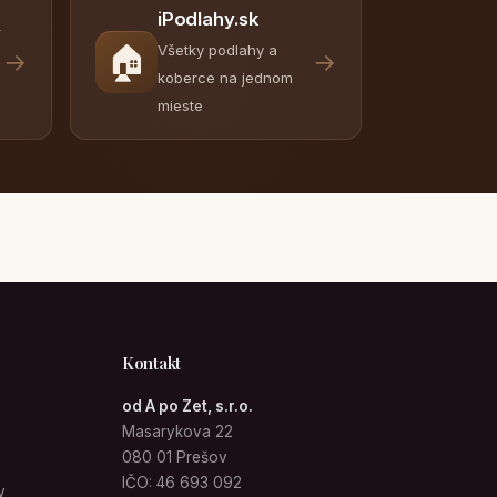
iPodlahy.sk
y
🏠
Všetky podlahy a
→
→
koberce na jednom
mieste
Kontakt
od A po Zet, s.r.o.
Masarykova 22
080 01 Prešov
IČO: 46 693 092
v