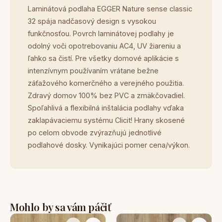
Laminátová podlaha EGGER Nature sense classic
32 spája nadčasový design s vysokou
funkčnosťou. Povrch laminátovej podlahy je
odolný voči opotrebovaniu AC4, UV žiareniu a
ľahko sa čistí. Pre všetky domové aplikácie s
intenzívnym používaním vrátane bežne
záťažového komerčného a verejného použitia.
Zdravý domov 100% bez PVC a zmäkčovadiel.
Spoľahlivá a flexibilná inštalácia podlahy vďaka
zaklapávaciemu systému Clicit! Hrany skosené
po celom obvode zvýrazňujú jednotlivé
podlahové dosky. Vynikajúci pomer cena/výkon.
Mohlo by sa vám páčiť