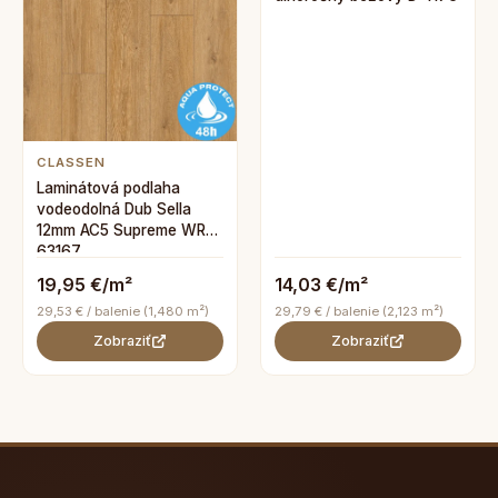
CLASSEN
Laminátová podlaha
vodeodolná Dub Sella
12mm AC5 Supreme WR
63167
19,95 €/m²
14,03 €/m²
29,53 € / balenie (1,480 m²)
29,79 € / balenie (2,123 m²)
Zobraziť
Zobraziť