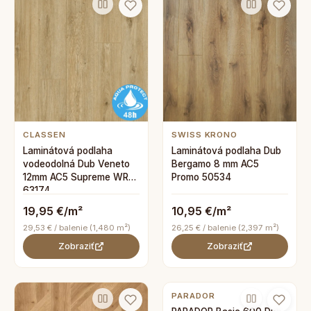
CLASSEN
SWISS KRONO
Laminátová podlaha
Laminátová podlaha Dub
vodeodolná Dub Veneto
Bergamo 8 mm AC5
12mm AC5 Supreme WR
Promo 50534
63174
19,95 €/m²
10,95 €/m²
29,53 € / balenie (1,480 m²)
26,25 € / balenie (2,397 m²)
Zobraziť
Zobraziť
PARADOR