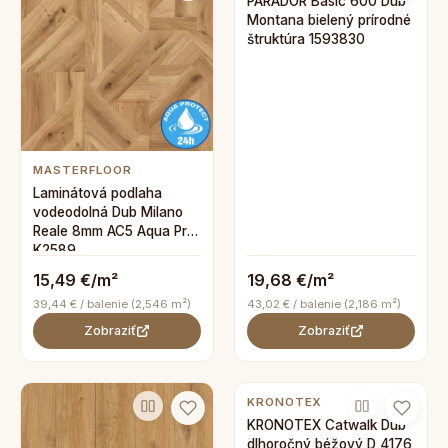
PARADOR Basic 600 Dub
Montana bielený prírodné
štruktúra 1593830
MASTERFLOOR
Laminátová podlaha
vodeodolná Dub Milano
Reale 8mm AC5 Aqua Pro
K2589
15,49 €/m²
19,68 €/m²
39,44 € / balenie (2,546 m²)
43,02 € / balenie (2,186 m²)
Zobraziť
Zobraziť
KRONOTEX
KRONOTEX Catwalk Dub
dlhoročný béžový D 4176