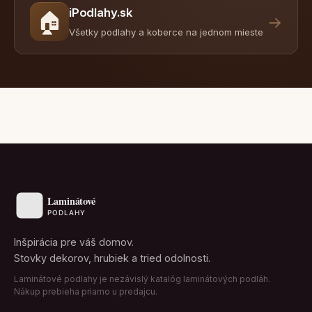
iPodlahy.sk
🏠
→
Všetky podlahy a koberce na jednom mieste
Inšpirácia pre váš domov.
Stovky dekorov, hrubiek a tried odolnosti.
Laminátové podlahy je nezávislý katalóg laminátových podláh.
Nákup prebieha priamo u predajcu.