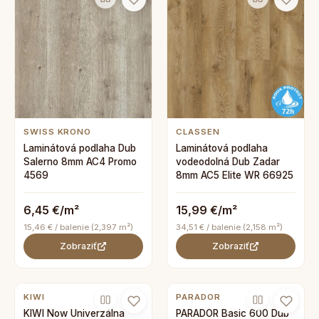
SWISS KRONO
CLASSEN
Laminátová podlaha Dub
Laminátová podlaha
Salerno 8mm AC4 Promo
vodeodolná Dub Zadar
4569
8mm AC5 Elite WR 66925
6,45 €/m²
15,99 €/m²
15,46 € / balenie (2,397 m²)
34,51 € / balenie (2,158 m²)
Zobraziť
Zobraziť
KIWI
PARADOR
KIWI Now Univerzálna
PARADOR Basic 600 Dub