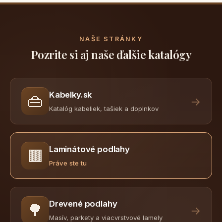
NAŠE STRÁNKY
Pozrite si aj naše ďalšie katalógy
Kabelky.sk
👜
→
Katalóg kabeliek, tašiek a doplnkov
Laminátové podlahy
🟫
Práve ste tu
Drevené podlahy
🌳
→
Masív, parkety a viacvrstvové lamely