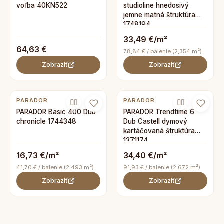
voľba 40KN522
studioline hnedosivý
jemne matná štruktúra
1748194
33,49 €/m²
64,63 €
78,84 € / balenie (2,354 m²)
Zobraziť
Zobraziť
PARADOR
PARADOR
PARADOR Basic 400 Dub
PARADOR Trendtime 6
chronicle 1744348
Dub Castell dymový
kartáčovaná štruktúra
1371174
16,73 €/m²
34,40 €/m²
41,70 € / balenie (2,493 m²)
91,93 € / balenie (2,672 m²)
Zobraziť
Zobraziť