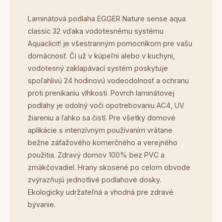
Laminátová podlaha EGGER Nature sense aqua
classic 32 vďaka vodotesnému systému
Aquaclicit! je všestranným pomocníkom pre vašu
domácnosť. Či už v kúpeľni alebo v kuchyni,
vodotesný zaklapávací systém poskytuje
spoľahlivú 24 hodinovú vodeodolnosť a ochranu
proti prenikaniu vlhkosti. Povrch laminátovej
podlahy je odolný voči opotrebovaniu AC4, UV
žiareniu a ľahko sa čistí. Pre všetky domové
aplikácie s intenzívnym používaním vrátane
bežne záťažového komerčného a verejného
použitia. Zdravý domov 100% bez PVC a
zmäkčovadiel. Hrany skosené po celom obvode
zvýrazňujú jednotlivé podlahové dosky.
Ekologicky udržateľná a vhodná pre zdravé
bývanie.