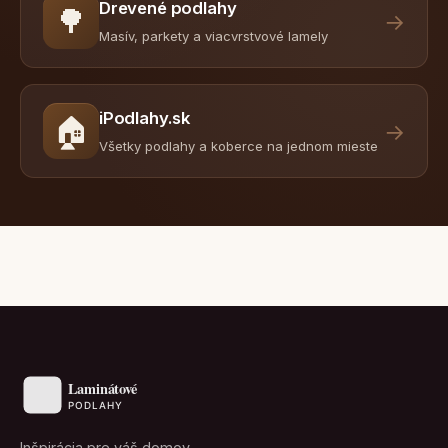
Drevené podlahy
🌳
→
Masív, parkety a viacvrstvové lamely
iPodlahy.sk
🏠
→
Všetky podlahy a koberce na jednom mieste
Inšpirácia pre váš domov.