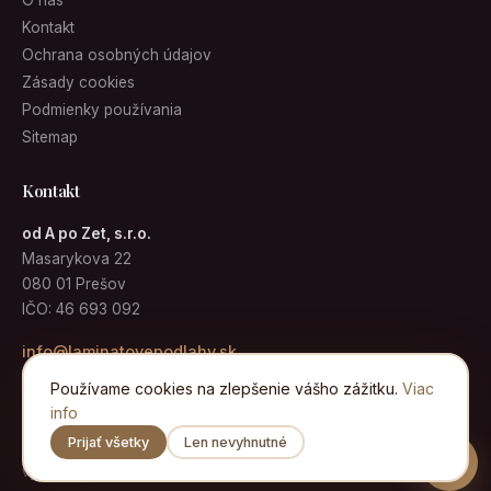
O nás
Kontakt
Ochrana osobných údajov
Zásady cookies
Podmienky používania
Sitemap
Kontakt
od A po Zet, s.r.o.
Masarykova 22
080 01 Prešov
IČO: 46 693 092
info@laminatovepodlahy.sk
Používame cookies na zlepšenie vášho zážitku.
Viac
info
Prijať všetky
Len nevyhnutné
© 2026 Laminátové podlahy · od A po Zet, s.r.o. · Všetky práva
vyhradené