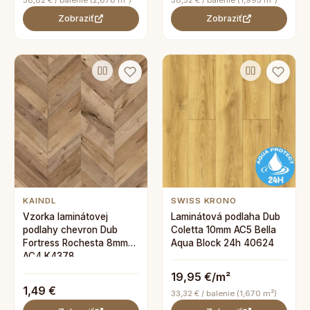
38,82 € / balenie (2,878 m²)
38,52 € / balenie (1,995 m²)
Zobraziť
Zobraziť
KAINDL
SWISS KRONO
Vzorka laminátovej
Laminátová podlaha Dub
podlahy chevron Dub
Coletta 10mm AC5 Bella
Fortress Rochesta 8mm
Aqua Block 24h 40624
AC4 K4378
19,95 €/m²
1,49 €
33,32 € / balenie (1,670 m²)