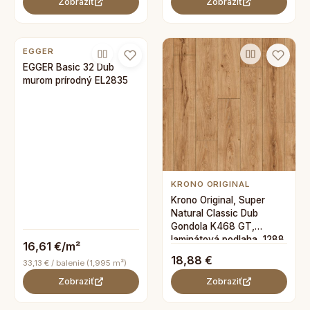
Zobraziť
Zobraziť
EGGER
EGGER Basic 32 Dub
murom prírodný EL2835
KRONO ORIGINAL
Krono Original, Super
Natural Classic Dub
Gondola K468 GT,
laminátová podlaha, 1288
16,61 €/m²
x 195 mm
18,88 €
33,13 € / balenie (1,995 m²)
Zobraziť
Zobraziť