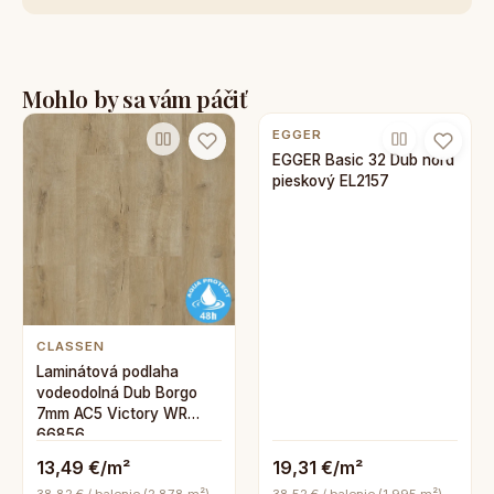
Mohlo by sa vám páčiť
EGGER
EGGER Basic 32 Dub nord
pieskový EL2157
CLASSEN
Laminátová podlaha
vodeodolná Dub Borgo
7mm AC5 Victory WR
66856
13,49 €/m²
19,31 €/m²