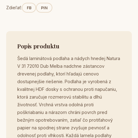
Zdieľať:
FB
PIN
Popis produktu
Šedá laminátová podlaha a nádych hnedej Natura
V 31 72010 Dub Melba nadchne zástancov
drevenej podlahy, ktorí hľadajú cenovo
dostupnejšie riešenie. Podlaha je vyrobená z
kvalitnej HDF dosky s ochranou proti napučaniu,
ktorá zaručuje rozmerovú stabilitu a dlhú
životnosť. Vrchná vrstva odolná proti
poškriabaniu a nárazom chráni povrch pred
bežným opotrebovaním, zatiaľ čo protiťahový
papier na spodnej strane zvyšuje pevnosť a
odolnosť proti vlhkosti. Každá lamela podlahy