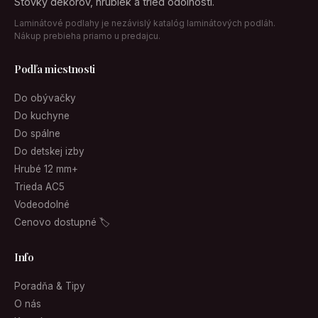
Stovky dekorov, hrubiek a tried odolnosti.
Laminátové podlahy je nezávislý katalóg laminátových podláh.
Nákup prebieha priamo u predajcu.
Podľa miestnosti
Do obývačky
Do kuchyne
Do spálne
Do detskej izby
Hrubé 12 mm+
Trieda AC5
Vodeodolné
Cenovo dostupné 🏷
Info
Poradňa & Tipy
O nás