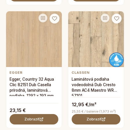
EGGER
CLASSEN
Egger, Country 32 Aqua
Laminátová podlaha
Clic 82151 Dub Casella
vodeodolná Dub Cresto
prírodná, laminátová
8mm AC4 Maestro WR
podlaha, 1292 x 193 mm
57101
12,95 €/m²
23,15 €
25,55 € / balenie (1,973 m²)
Zobraziť
Zobraziť