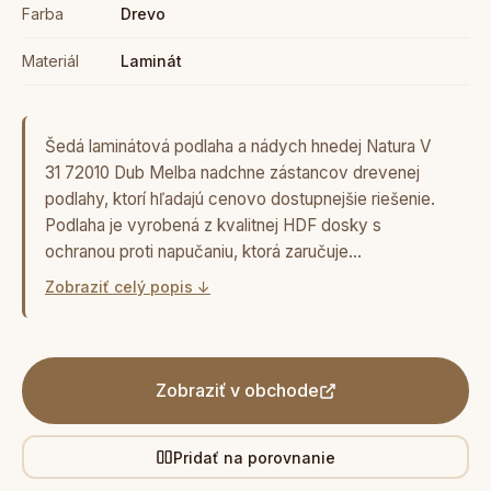
Farba
Drevo
Materiál
Laminát
Šedá laminátová podlaha a nádych hnedej Natura V
31 72010 Dub Melba nadchne zástancov drevenej
podlahy, ktorí hľadajú cenovo dostupnejšie riešenie.
Podlaha je vyrobená z kvalitnej HDF dosky s
ochranou proti napučaniu, ktorá zaručuje…
Zobraziť celý popis ↓
Zobraziť v obchode
Pridať na porovnanie