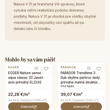
Natura V 31 je hraničená V4-správou, ktorá
vytvára veľmi realistickú podobu drevenej
podlahy. Natura V 31 je vhodná pre všetky obytné
miestnosti, od obývačky cez spálňu až po
detskú izbu či chodbu.
Mohlo by sa vám páčiť
EGGER
PARADOR
EGGER Nature sense
PARADOR Trendtime 3
aqua classic 33 Jaseň
Dub skyline perlovo šedý
avio prírodný EL2242
prírodne matná štruktúra
1747861
22,28 €/m²
39,07 €/m²
44,45 € / balenie (1,995 m²)
62,32 € / balenie (1,595 m²)
Zobraziť
Zobraziť