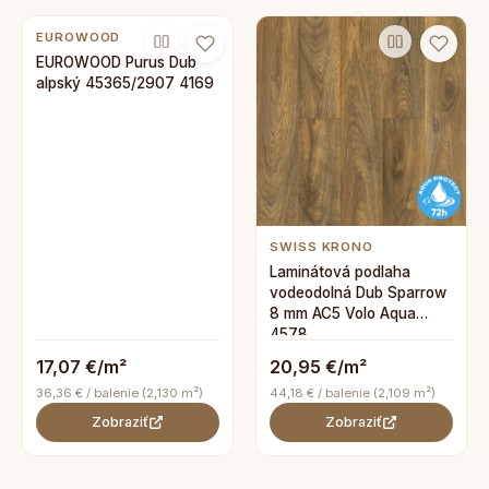
EUROWOOD
EUROWOOD Purus Dub
alpský 45365/2907 4169
SWISS KRONO
Laminátová podlaha
vodeodolná Dub Sparrow
8 mm AC5 Volo Aqua
4578
17,07 €/m²
20,95 €/m²
36,36 € / balenie (2,130 m²)
44,18 € / balenie (2,109 m²)
Zobraziť
Zobraziť