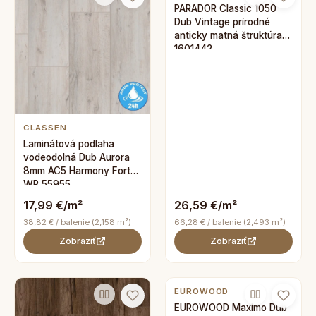
PARADOR Classic 1050
Dub Vintage prírodné
anticky matná štruktúra
1601442
CLASSEN
Laminátová podlaha
vodeodolná Dub Aurora
8mm AC5 Harmony Forte
WR 55955
17,99 €/m²
26,59 €/m²
38,82 € / balenie (2,158 m²)
66,28 € / balenie (2,493 m²)
Zobraziť
Zobraziť
EUROWOOD
EUROWOOD Maximo Dub