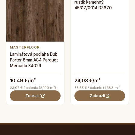
rustik kamenný
45317/0014 D3670
MASTERFLOOR
Laminátová podlaha Dub
Porter 8mm AC4 Parquet
Mercado 34029
10,49 €/m²
24,03 €/m²
23,07 € / balenie (2,199 m²)
33,35 € / balenie (1,388 m²)
Zobraziť
Zobraziť