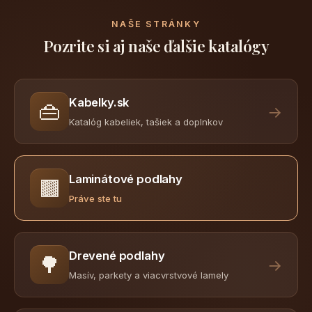
NAŠE STRÁNKY
Pozrite si aj naše ďalšie katalógy
Kabelky.sk
👜
→
Katalóg kabeliek, tašiek a doplnkov
Laminátové podlahy
🟫
Práve ste tu
Drevené podlahy
🌳
→
Masív, parkety a viacvrstvové lamely