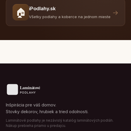
iPodlahy.sk
🏠
→
Všetky podlahy a koberce na jednom mieste
Inšpirácia pre váš domov.
Stovky dekorov, hrubiek a tried odolnosti.
Laminátové podlahy je nezávislý katalóg laminátových podláh.
Nákup prebieha priamo u predajcu.