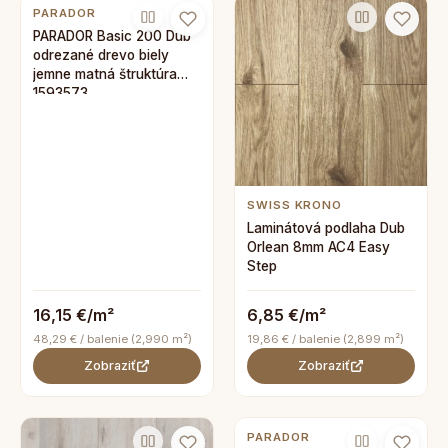
PARADOR
PARADOR Basic 200 Dub
odrezané drevo biely
jemne matná štruktúra
1593573
SWISS KRONO
Laminátová podlaha Dub
Orlean 8mm AC4 Easy
Step
16,15 €/m²
6,85 €/m²
48,29 € / balenie (2,990 m²)
19,86 € / balenie (2,899 m²)
Zobraziť
Zobraziť
PARADOR