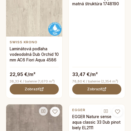
matná štruktúra 1748190
SWISS KRONO
Laminátová podlaha
vodeodolná Dub Orchid 10
mm AC6 Fiori Aqua 4586
22,95 €/m²
33,47 €/m²
38,33 € / balenie (1,670 m²)
78,80 € / balenie (2,354 m²)
Zobraziť
Zobraziť
EGGER
EGGER Nature sense
aqua classic 33 Dub pinot
biely EL2111