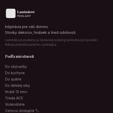
Inšpirácia pre váš domov.
Stovky dekorov, hrubiek a tried odolnosti.
Laminátové podlahy je nezávislý katalóg laminátových podláh.
Nákup prebieha priamo u predajcu.
Podľa miestnosti
Do obývačky
Do kuchyne
Do spálne
Do detskej izby
Hrubé 12 mm+
Trieda AC5
Vodeodolné
Cenovo dostupné 🏷