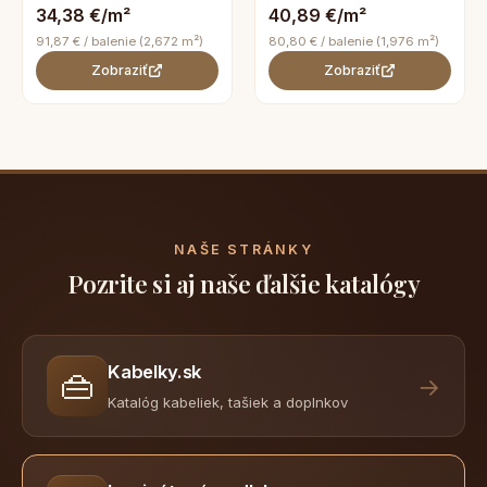
34,38 €/m²
40,89 €/m²
91,87 € / balenie (2,672 m²)
80,80 € / balenie (1,976 m²)
Zobraziť
Zobraziť
NAŠE STRÁNKY
Pozrite si aj naše ďalšie katalógy
Kabelky.sk
👜
→
Katalóg kabeliek, tašiek a doplnkov