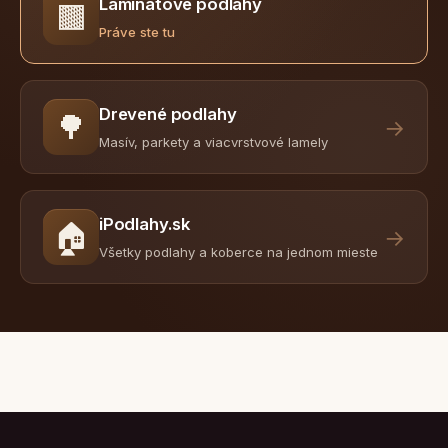
Laminátové podlahy
🟫
Práve ste tu
Drevené podlahy
🌳
→
Masív, parkety a viacvrstvové lamely
iPodlahy.sk
🏠
→
Všetky podlahy a koberce na jednom mieste