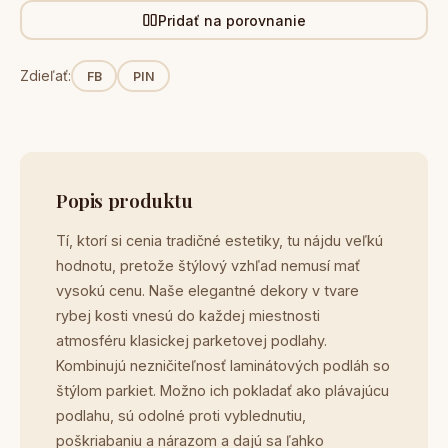
Pridať na porovnanie
Zdieľať:
FB
PIN
Popis produktu
Tí, ktorí si cenia tradičné estetiky, tu nájdu veľkú
hodnotu, pretože štýlový vzhľad nemusí mať
vysokú cenu. Naše elegantné dekory v tvare
rybej kosti vnesú do každej miestnosti
atmosféru klasickej parketovej podlahy.
Kombinujú nezničiteľnosť laminátových podláh so
štýlom parkiet. Možno ich pokladať ako plávajúcu
podlahu, sú odolné proti vyblednutiu,
poškriabaniu a nárazom a dajú sa ľahko