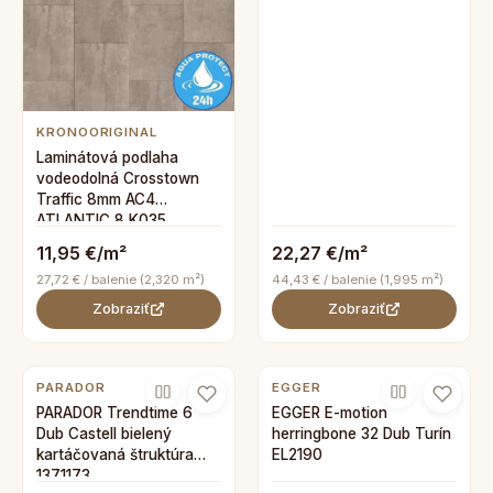
KRONOORIGINAL
Laminátová podlaha
vodeodolná Crosstown
Traffic 8mm AC4
ATLANTIC 8 K035
11,95 €/m²
22,27 €/m²
27,72 € / balenie (2,320 m²)
44,43 € / balenie (1,995 m²)
Zobraziť
Zobraziť
PARADOR
EGGER
PARADOR Trendtime 6
EGGER E-motion
Dub Castell bielený
herringbone 32 Dub Turín
kartáčovaná štruktúra
EL2190
1371173