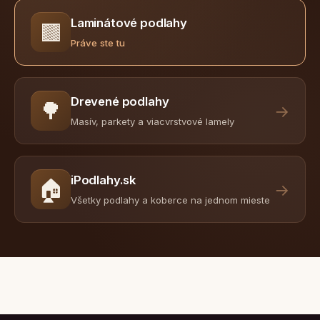
Laminátové podlahy
🟫
Práve ste tu
Drevené podlahy
🌳
→
Masív, parkety a viacvrstvové lamely
iPodlahy.sk
🏠
→
Všetky podlahy a koberce na jednom mieste