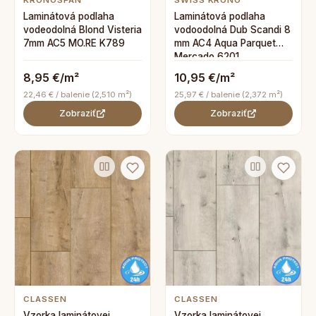
KRONOSPAN
SWISS KRONO
Laminátová podlaha
Laminátová podlaha
vodeodolná Blond Visteria
vodoodolná Dub Scandi 8
7mm AC5 MO.RE K789
mm AC4 Aqua Parquet
Mercado 6201
8,95 €/m²
10,95 €/m²
22,46 € / balenie (2,510 m²)
25,97 € / balenie (2,372 m²)
Zobraziť
Zobraziť
CLASSEN
CLASSEN
Vzorka laminátovej
Vzorka laminátovej