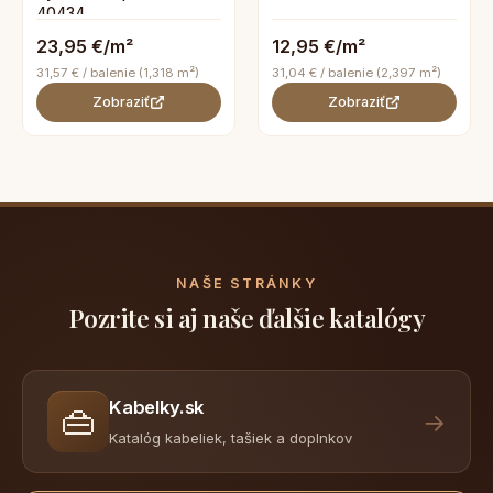
40434
23,95 €/m²
12,95 €/m²
31,57 € / balenie (1,318 m²)
31,04 € / balenie (2,397 m²)
Zobraziť
Zobraziť
NAŠE STRÁNKY
Pozrite si aj naše ďalšie katalógy
Kabelky.sk
👜
→
Katalóg kabeliek, tašiek a doplnkov