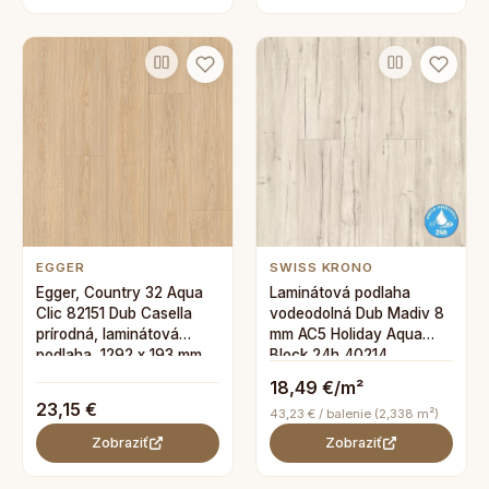
EGGER
SWISS KRONO
Egger, Country 32 Aqua
Laminátová podlaha
Clic 82151 Dub Casella
vodeodolná Dub Madiv 8
prírodná, laminátová
mm AC5 Holiday Aqua
podlaha, 1292 x 193 mm
Block 24h 40214
18,49 €/m²
23,15 €
43,23 € / balenie (2,338 m²)
Zobraziť
Zobraziť