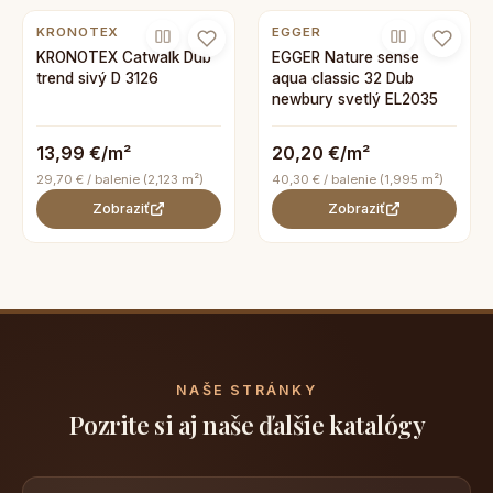
KRONOTEX
EGGER
KRONOTEX Catwalk Dub
EGGER Nature sense
trend sivý D 3126
aqua classic 32 Dub
newbury svetlý EL2035
13,99 €/m²
20,20 €/m²
29,70 € / balenie (2,123 m²)
40,30 € / balenie (1,995 m²)
Zobraziť
Zobraziť
NAŠE STRÁNKY
Pozrite si aj naše ďalšie katalógy