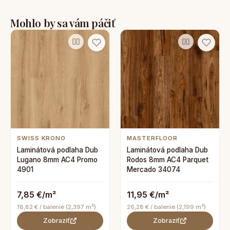
Mohlo by sa vám páčiť
SWISS KRONO
MASTERFLOOR
Laminátová podlaha Dub
Laminátová podlaha Dub
Lugano 8mm AC4 Promo
Rodos 8mm AC4 Parquet
4901
Mercado 34074
7,85 €/m²
11,95 €/m²
18,82 € / balenie (2,397 m²)
26,28 € / balenie (2,199 m²)
Zobraziť
Zobraziť