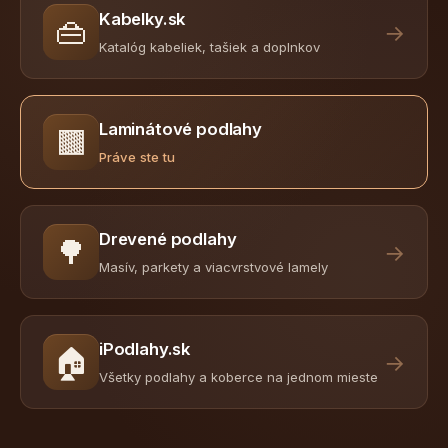
Kabelky.sk
👜
→
Katalóg kabeliek, tašiek a doplnkov
Laminátové podlahy
🟫
Práve ste tu
Drevené podlahy
🌳
→
Masív, parkety a viacvrstvové lamely
iPodlahy.sk
🏠
→
Všetky podlahy a koberce na jednom mieste