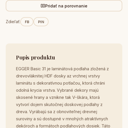
Pridať na porovnanie
Zdieľať:
FB
PIN
Popis produktu
EGGER Basic 31 je laminátová podlaha zložená z
drevovláknitej HDF dosky az vrchnej vrstvy
laminátu s dekoratívnou potlačou, ktorá chráni
odolná krycia vrstva. Vybrané dekory majú
skosené hrany a vznikne tak V-škára, ktorá
vytvorí dojem skutočnej doskovej podlahy z
dreva. Vyrábajú sa z obnoviteľnej drevnej
suroviny a sú dostupné v mnohých atraktívnych
dekóroch a formátoch podlahových dosiek. Táto