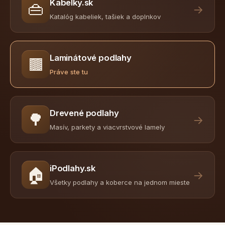
Kabelky.sk
👜
→
Katalóg kabeliek, tašiek a doplnkov
Laminátové podlahy
🟫
Práve ste tu
Drevené podlahy
🌳
→
Masív, parkety a viacvrstvové lamely
iPodlahy.sk
🏠
→
Všetky podlahy a koberce na jednom mieste