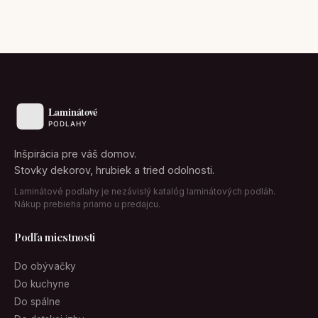
Inšpirácia pre váš domov.
Stovky dekorov, hrubiek a tried odolnosti.
Laminátové podlahy je nezávislý katalóg laminátových podláh.
Nákup prebieha priamo u predajcu.
Podľa miestnosti
Do obývačky
Do kuchyne
Do spálne