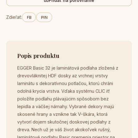
Pridať na porovnanie
Zdieľať:
FB
PIN
Popis produktu
EGGER Basic 32 je laminátová podlaha zložená z
drevovláknitej HDF dosky az vrchnej vrstvy
laminátu s dekoratívnou potlačou, ktorú chráni
odolná krycia vrstva. Vďaka systému CLIC it!
položíte podlahu plávajúcim spôsobom bez
lepidla a väčšej námahy. Vybrané dekory majú
skosené hrany a vznikne tak V-škára, ktorá
vytvorí dojem skutočnej doskovej podlahy z
dreva. Nech už je váš život akokoľvek rušný,
laminátové podlahy Basic premenia priestor na