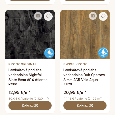
KRONOORIGINAL
SWISS KRONO
Laminátová podlaha
Laminátová podlaha
vodeodolná Nightfall
vodeodolná Dub Sparrow
Slate 8mm AC4 Atlantic 8
8 mm AC5 Volo Aqua
K389
4578
12,95 €/m²
20,95 €/m²
30,04 € / balenie (2,320 m²)
44,18 € / balenie (2,109 m²)
Zobraziť
Zobraziť