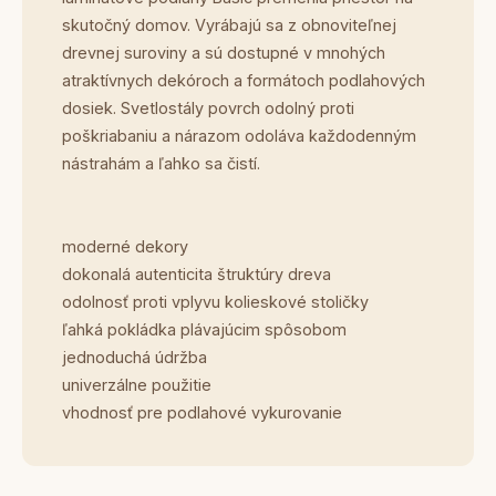
skutočný domov. Vyrábajú sa z obnoviteľnej
drevnej suroviny a sú dostupné v mnohých
atraktívnych dekóroch a formátoch podlahových
dosiek. Svetlostály povrch odolný proti
poškriabaniu a nárazom odoláva každodenným
nástrahám a ľahko sa čistí.
moderné dekory
dokonalá autenticita štruktúry dreva
odolnosť proti vplyvu kolieskové stoličky
ľahká pokládka plávajúcim spôsobom
jednoduchá údržba
univerzálne použitie
vhodnosť pre podlahové vykurovanie