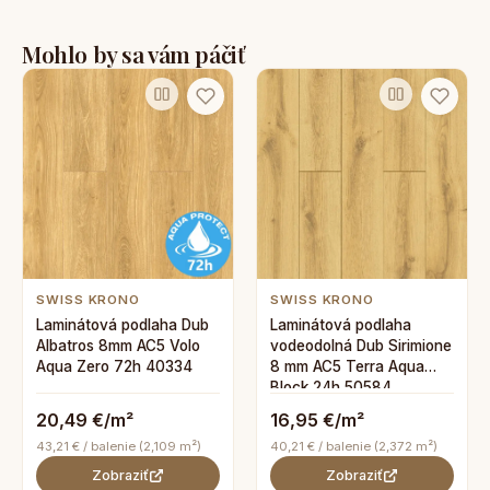
Mohlo by sa vám páčiť
SWISS KRONO
SWISS KRONO
Laminátová podlaha Dub
Laminátová podlaha
Albatros 8mm AC5 Volo
vodeodolná Dub Sirimione
Aqua Zero 72h 40334
8 mm AC5 Terra Aqua
Block 24h 50584
20,49 €/m²
16,95 €/m²
43,21 € / balenie (2,109 m²)
40,21 € / balenie (2,372 m²)
Zobraziť
Zobraziť