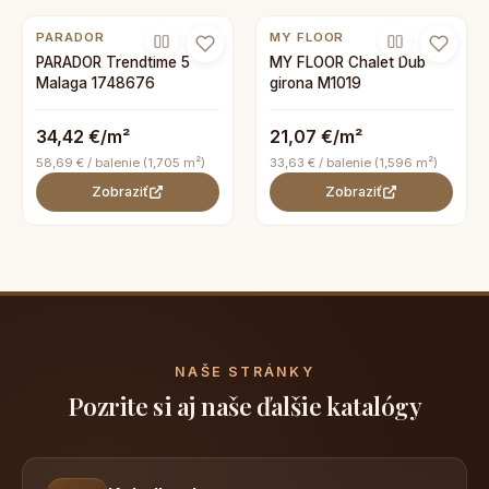
PARADOR
MY FLOOR
PARADOR Trendtime 5
MY FLOOR Chalet Dub
Malaga 1748676
girona M1019
34,42 €/m²
21,07 €/m²
58,69 € / balenie (1,705 m²)
33,63 € / balenie (1,596 m²)
Zobraziť
Zobraziť
NAŠE STRÁNKY
Pozrite si aj naše ďalšie katalógy