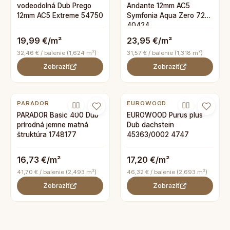
vodeodolná Dub Prego
Andante 12mm AC5
12mm AC5 Extreme 54750
Symfonia Aqua Zero 72h
40424
19,99 €/m²
23,95 €/m²
32,46 € / balenie (1,624 m²)
31,57 € / balenie (1,318 m²)
Zobraziť
Zobraziť
PARADOR
EUROWOOD
PARADOR Basic 400 Dub
EUROWOOD Purus plus
prírodná jemne matná
Dub dachstein
štruktúra 1748177
45363/0002 4747
16,73 €/m²
17,20 €/m²
41,70 € / balenie (2,493 m²)
46,32 € / balenie (2,693 m²)
Zobraziť
Zobraziť