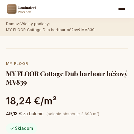
Domov
›
Všetky podlahy
›
MY FLOOR Cottage Dub harbour béžový MV839
MY FLOOR
MY FLOOR Cottage Dub harbour béžový
MV839
18,24 €/m²
49,13 €
za balenie
(balenie obsahuje 2,693 m²)
✓ Skladom