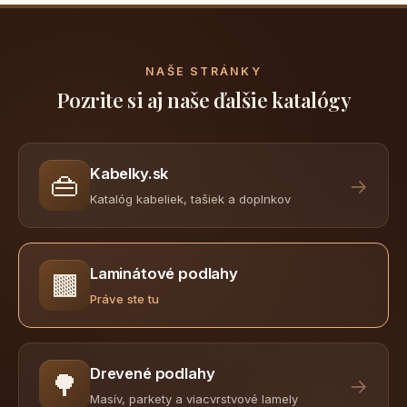
NAŠE STRÁNKY
Pozrite si aj naše ďalšie katalógy
Kabelky.sk
👜
→
Katalóg kabeliek, tašiek a doplnkov
Laminátové podlahy
🟫
Práve ste tu
Drevené podlahy
🌳
→
Masív, parkety a viacvrstvové lamely