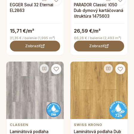
EGGER Soul 32 Eternal
PARADOR Classic 1050
EL2863
Dub dymový kartáčovaná
štruktúra 1475603
15,71 €/m²
26,59 €/m²
31,35 € / balenie (1,995 m²)
66,28 € / balenie (2,493 m²)
Zobraziť
Zobraziť
CLASSEN
SWISS KRONO
Laminátová podlaha
Laminátová podlaha Dub