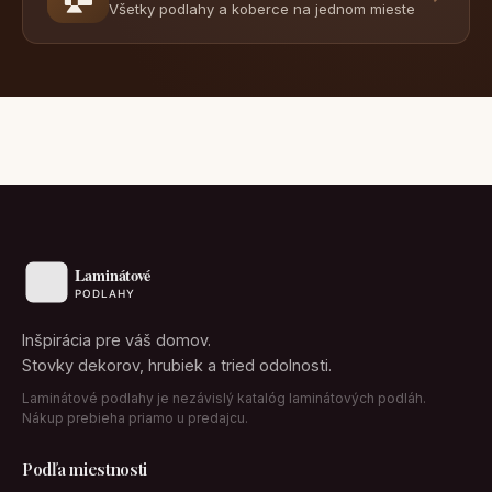
Všetky podlahy a koberce na jednom mieste
Inšpirácia pre váš domov.
Stovky dekorov, hrubiek a tried odolnosti.
Laminátové podlahy je nezávislý katalóg laminátových podláh.
Nákup prebieha priamo u predajcu.
Podľa miestnosti