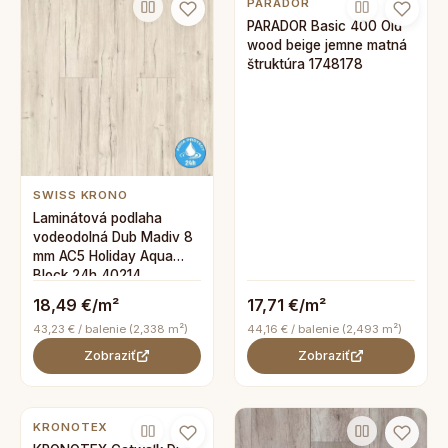
PARADOR
PARADOR Basic 400 Old
wood beige jemne matná
štruktúra 1748178
SWISS KRONO
Laminátová podlaha
vodeodolná Dub Madiv 8
mm AC5 Holiday Aqua
Block 24h 40214
18,49 €/m²
17,71 €/m²
43,23 € / balenie (2,338 m²)
44,16 € / balenie (2,493 m²)
Zobraziť
Zobraziť
KRONOTEX