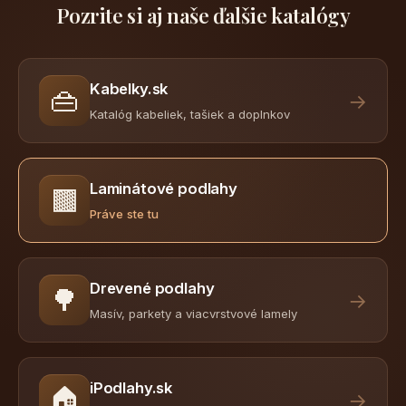
Pozrite si aj naše ďalšie katalógy
Kabelky.sk
👜
→
Katalóg kabeliek, tašiek a doplnkov
Laminátové podlahy
🟫
Práve ste tu
Drevené podlahy
🌳
→
Masív, parkety a viacvrstvové lamely
iPodlahy.sk
🏠
→