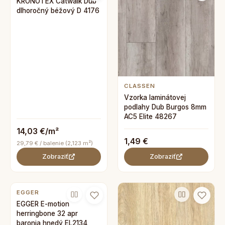
KRONOTEX Catwalk Dub
dlhoročný béžový D 4176
CLASSEN
Vzorka laminátovej
podlahy Dub Burgos 8mm
AC5 Elite 48267
14,03 €/m²
1,49 €
29,79 € / balenie (2,123 m²)
Zobraziť
Zobraziť
EGGER
EGGER E-motion
herringbone 32 apr
baronia hnedý EL2134