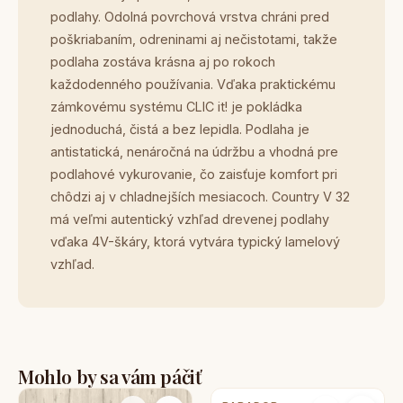
podlahy. Odolná povrchová vrstva chráni pred
poškriabaním, odreninami aj nečistotami, takže
podlaha zostáva krásna aj po rokoch
každodenného používania. Vďaka praktickému
zámkovému systému CLIC it! je pokládka
jednoduchá, čistá a bez lepidla. Podlaha je
antistatická, nenáročná na údržbu a vhodná pre
podlahové vykurovanie, čo zaisťuje komfort pri
chôdzi aj v chladnejších mesiacoch. Country V 32
má veľmi autentický vzhľad drevenej podlahy
vďaka 4V-škáry, ktorá vytvára typický lamelový
vzhľad.
Mohlo by sa vám páčiť