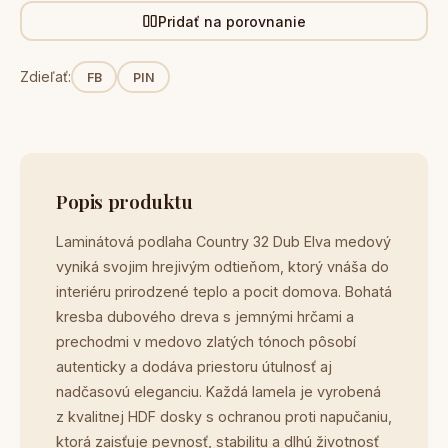
Pridať na porovnanie
Zdieľať:
FB
PIN
Popis produktu
Laminátová podlaha Country 32 Dub Elva medový
vyniká svojim hrejivým odtieňom, ktorý vnáša do
interiéru prirodzené teplo a pocit domova. Bohatá
kresba dubového dreva s jemnými hrčami a
prechodmi v medovo zlatých tónoch pôsobí
autenticky a dodáva priestoru útulnosť aj
nadčasovú eleganciu. Každá lamela je vyrobená
z kvalitnej HDF dosky s ochranou proti napučaniu,
ktorá zaisťuje pevnosť, stabilitu a dlhú životnosť