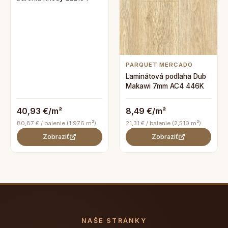
PARQUET MERCADO
Laminátová podlaha Dub
Makawi 7mm AC4 446K
40,93 €/m²
8,49 €/m²
80,87 € / balenie (1,976 m²)
21,31 € / balenie (2,510 m²)
Zobraziť
Zobraziť
NAŠE STRÁNKY