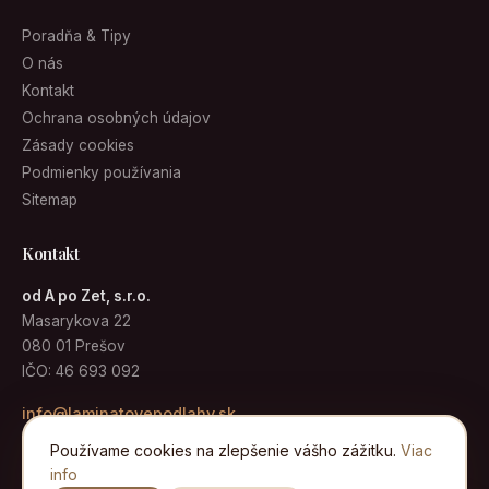
Poradňa & Tipy
O nás
Kontakt
Ochrana osobných údajov
Zásady cookies
Podmienky používania
Sitemap
Kontakt
od A po Zet, s.r.o.
Masarykova 22
080 01 Prešov
IČO: 46 693 092
info@laminatovepodlahy.sk
Používame cookies na zlepšenie vášho zážitku.
Viac
info