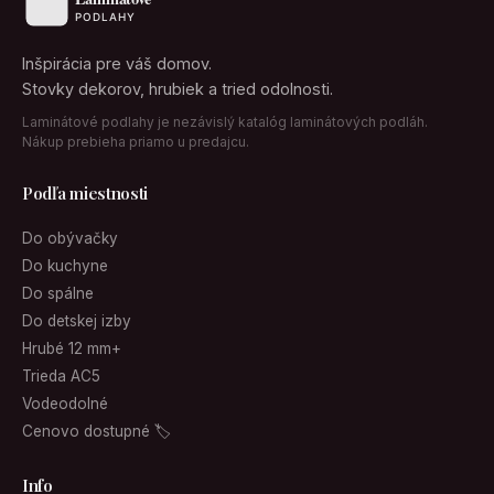
Inšpirácia pre váš domov.
Stovky dekorov, hrubiek a tried odolnosti.
Laminátové podlahy je nezávislý katalóg laminátových podláh.
Nákup prebieha priamo u predajcu.
Podľa miestnosti
Do obývačky
Do kuchyne
Do spálne
Do detskej izby
Hrubé 12 mm+
Trieda AC5
Vodeodolné
Cenovo dostupné 🏷
Info