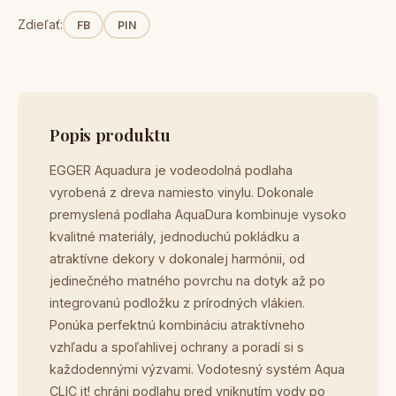
Zdieľať:
FB
PIN
Popis produktu
EGGER Aquadura je vodeodolná podlaha
vyrobená z dreva namiesto vinylu. Dokonale
premyslená podlaha AquaDura kombinuje vysoko
kvalitné materiály, jednoduchú pokládku a
atraktívne dekory v dokonalej harmónii, od
jedinečného matného povrchu na dotyk až po
integrovanú podložku z prírodných vlákien.
Ponúka perfektnú kombináciu atraktívneho
vzhľadu a spoľahlivej ochrany a poradí si s
každodennými výzvami. Vodotesný systém Aqua
CLIC it! chráni podlahu pred vniknutím vody po