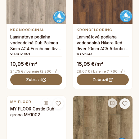
KRONOORIGINAL
KRONOFLOORING
Laminátová podlaha
Laminátová podlaha
vodeodolná Dub Palmea
vodeodolná Hikora Red
8mm AC4 Eurohome River
River 10mm AC5 Atlantic
8 PP K451
10 8156
10,95 €/m²
15,95 €/m²
24,75 € / balenie (2,260 m²)
28,07 € / balenie (1,760 m²)
Zobraziť
Zobraziť
MY FLOOR
MY FLOOR Castle Dub
girona MH1002