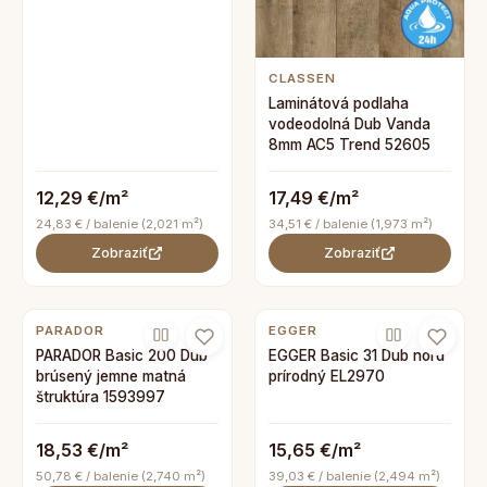
CLASSEN
Laminátová podlaha
vodeodolná Dub Vanda
8mm AC5 Trend 52605
12,29 €/m²
17,49 €/m²
24,83 € / balenie (2,021 m²)
34,51 € / balenie (1,973 m²)
Zobraziť
Zobraziť
PARADOR
EGGER
PARADOR Basic 200 Dub
EGGER Basic 31 Dub nord
brúsený jemne matná
prírodný EL2970
štruktúra 1593997
18,53 €/m²
15,65 €/m²
50,78 € / balenie (2,740 m²)
39,03 € / balenie (2,494 m²)