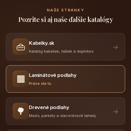
NAŠE STRÁNKY
Pozrite si aj naše ďalšie katalógy
Kabelky.sk
👜
→
Katalóg kabeliek, tašiek a doplnkov
Laminátové podlahy
🟫
Práve ste tu
Drevené podlahy
🌳
→
Masív, parkety a viacvrstvové lamely