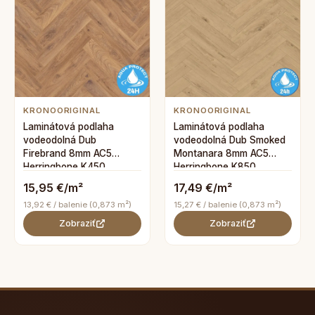
KRONOORIGINAL
KRONOORIGINAL
Laminátová podlaha
Laminátová podlaha
vodeodolná Dub
vodeodolná Dub Smoked
Firebrand 8mm AC5
Montanara 8mm AC5
Herringbone K450
Herringbone K850
15,95 €/m²
17,49 €/m²
13,92 € / balenie (0,873 m²)
15,27 € / balenie (0,873 m²)
Zobraziť
Zobraziť