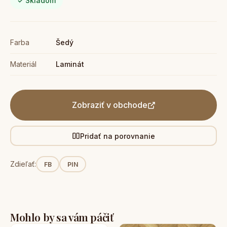
✓ Skladom
Farba
Šedý
Materiál
Laminát
Zobraziť v obchode
Pridať na porovnanie
Zdieľať:
FB
PIN
Mohlo by sa vám páčiť