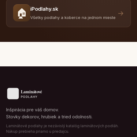
iPodlahy.sk
🏠
→
Všetky podlahy a koberce na jednom mieste
Inšpirácia pre váš domov.
Stovky dekorov, hrubiek a tried odolnosti.
Laminátové podlahy je nezávislý katalóg laminátových podláh.
Nákup prebieha priamo u predajcu.