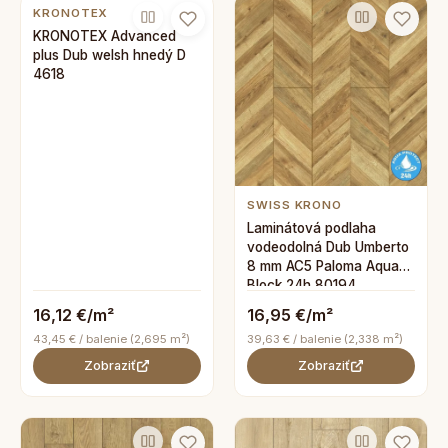
KRONOTEX
KRONOTEX Advanced
plus Dub welsh hnedý D
4618
SWISS KRONO
Laminátová podlaha
vodeodolná Dub Umberto
8 mm AC5 Paloma Aqua
Block 24h 80194
16,12 €/m²
16,95 €/m²
43,45 € / balenie (2,695 m²)
39,63 € / balenie (2,338 m²)
Zobraziť
Zobraziť