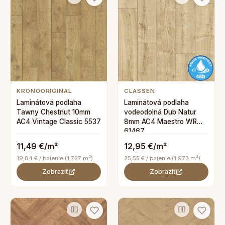
KRONOORIGINAL
CLASSEN
Laminátová podlaha
Laminátová podlaha
Tawny Chestnut 10mm
vodeodolná Dub Natur
AC4 Vintage Classic 5537
8mm AC4 Maestro WR
61467
11,49 €/m²
12,95 €/m²
19,84 € / balenie (1,727 m²)
25,55 € / balenie (1,973 m²)
Zobraziť
Zobraziť