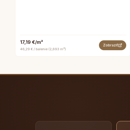
17,19 €/m²
Zobraziť
46,29 € / balenie (2,693 m²)