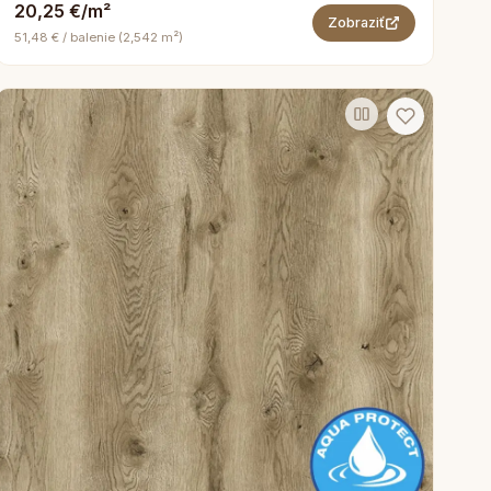
20,25 €/m²
Zobraziť
51,48 € / balenie (2,542 m²)