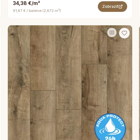
34,38 €/m²
Zobraziť
91,87 € / balenie (2,672 m²)