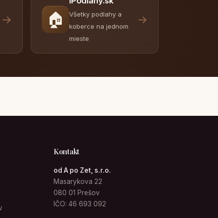
iPodlahy.sk
y
🏠
Všetky podlahy a
→
→
koberce na jednom
mieste
Kontakt
od A po Zet, s.r.o.
Masarykova 22
080 01 Prešov
IČO: 46 693 092
v