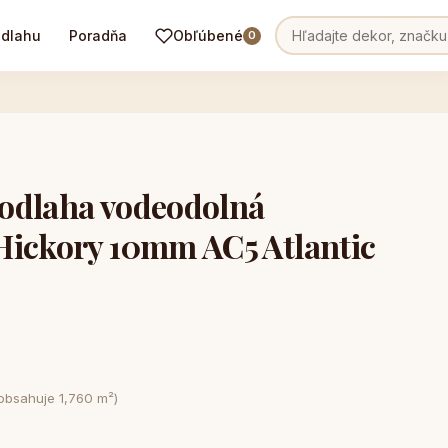
odlahu
Poradňa
Obľúbené
0
odlaha vodeodolná
Hickory 10mm AC5 Atlantic
 obsahuje 1,760 m²)