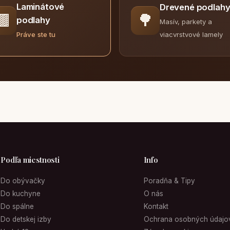
Laminátové
Drevené podlah
🟫
🌳
podlahy
Masív, parkety a
viacvrstvové lamely
Práve ste tu
Podľa miestnosti
Info
Do obývačky
Poradňa & Tipy
Do kuchyne
O nás
Do spálne
Kontakt
Do detskej izby
Ochrana osobných údajo