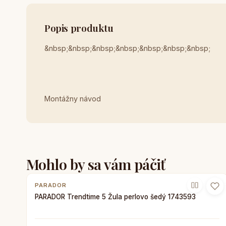
Popis produktu
&nbsp;&nbsp;&nbsp;&nbsp;&nbsp;&nbsp;&nbsp;
Montážny návod
Mohlo by sa vám páčiť
PARADOR
PARADOR Trendtime 5 Žula perlovo šedý 1743593