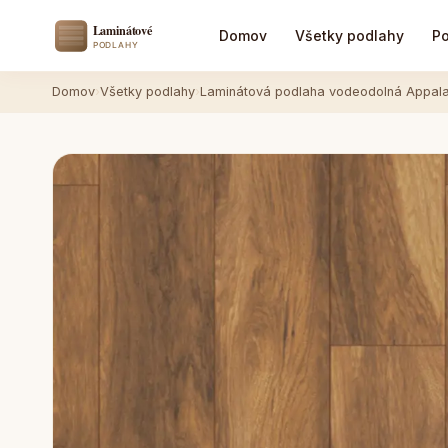
Domov
Všetky podlahy
Po
Domov
›
Všetky podlahy
›
Laminátová podlaha vodeodolná Appala