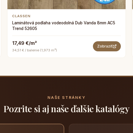
CLASSEN
Laminátová podlaha vodeodolná Dub Vanda 8mm AC5
Trend 52605
17,49 €/m²
Zobraziť
34,51 € / balenie (1,973 m²)
NAŠE STRÁNKY
Pozrite si aj naše ďalšie katalógy