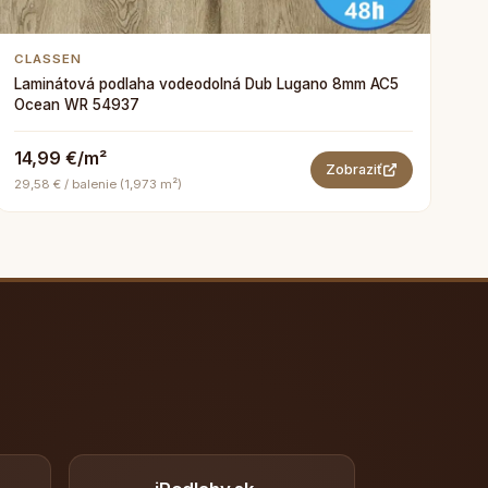
CLASSEN
Laminátová podlaha vodeodolná Dub Lugano 8mm AC5
Ocean WR 54937
14,99 €/m²
Zobraziť
29,58 € / balenie (1,973 m²)