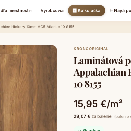
dľa miestnosti
Výrobcovia
🧮 Kalkulačka
✨ Nájdi p
⌄
chian Hickory 10mm AC5 Atlantic 10 8155
KRONOORIGINAL
Laminátová p
Appalachian 
10 8155
15,95 €/m²
28,07 €
za balenie
(balenie
✓ Skladom