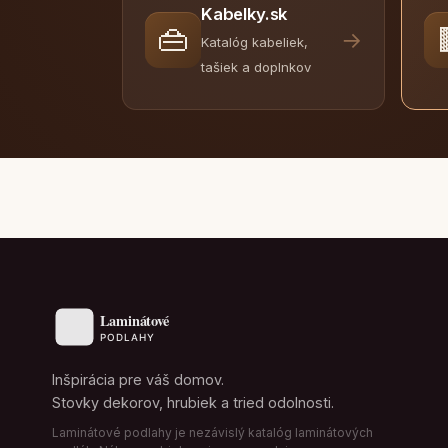
Kabelky.sk
👜
→
Katalóg kabeliek,
tašiek a doplnkov
Inšpirácia pre váš domov.
Stovky dekorov, hrubiek a tried odolnosti.
Laminátové podlahy je nezávislý katalóg laminátových