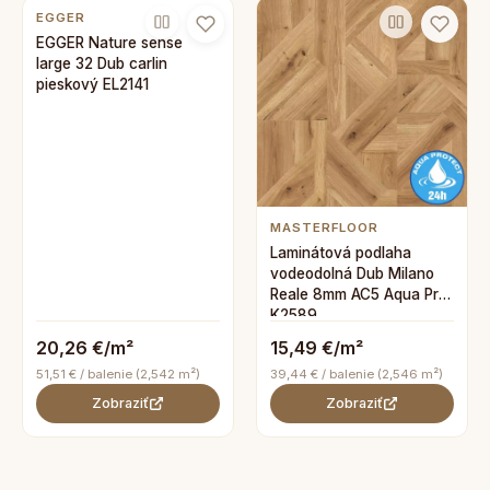
EGGER
EGGER Nature sense
large 32 Dub carlin
pieskový EL2141
MASTERFLOOR
Laminátová podlaha
vodeodolná Dub Milano
Reale 8mm AC5 Aqua Pro
K2589
20,26 €/m²
15,49 €/m²
51,51 € / balenie (2,542 m²)
39,44 € / balenie (2,546 m²)
Zobraziť
Zobraziť