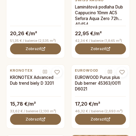
SWISS KRONO
Laminátová podlaha Dub
Cappucino 10mm AC5
Sefora Aqua Zero 72h
40454
20,26 €/m²
22,95 €/m²
51,35 € / balenie (2,535 m²)
42,34 € / balenie (1,845 m²)
Zobraziť
Zobraziť
KRONOTEX
EUROWOOD
KRONOTEX Advanced
EUROWOOD Purus plus
Dub trend biely D 3201
Dub berner 45363/0011
D6021
15,78 €/m²
17,20 €/m²
33,62 € / balenie (2,130 m²)
46,32 € / balenie (2,693 m²)
Zobraziť
Zobraziť