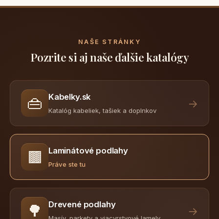
NAŠE STRÁNKY
Pozrite si aj naše ďalšie katalógy
Kabelky.sk
👜
→
Katalóg kabeliek, tašiek a doplnkov
Laminátové podlahy
🟫
Práve ste tu
Drevené podlahy
🌳
→
Masív, parkety a viacvrstvové lamely