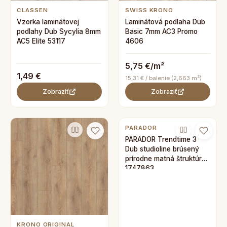
CLASSEN
SWISS KRONO
Vzorka laminátovej
Laminátová podlaha Dub
podlahy Dub Sycylia 8mm
Basic 7mm AC3 Promo
AC5 Elite 53117
4606
5,75 €/m²
1,49 €
15,31 € / balenie (2,663 m²)
Zobraziť
Zobraziť
PARADOR
PARADOR Trendtime 3
Dub studioline brúsený
prírodne matná štruktúra
1747863
KRONO ORIGINAL