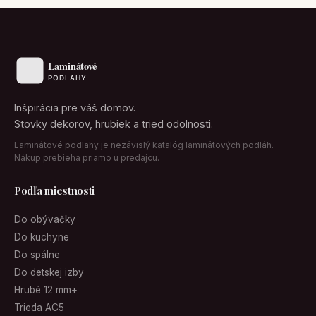
Inšpirácia pre váš domov.
Stovky dekorov, hrubiek a tried odolnosti.
Laminátové podlahy je nezávislý katalóg laminátových podláh.
Nákup prebieha priamo u predajcu.
Podľa miestnosti
Do obývačky
Do kuchyne
Do spálne
Do detskej izby
Hrubé 12 mm+
Trieda AC5