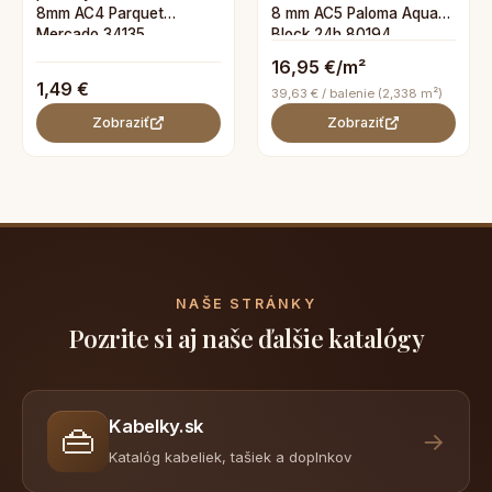
8mm AC4 Parquet
8 mm AC5 Paloma Aqua
Mercado 34135
Block 24h 80194
16,95 €/m²
1,49 €
39,63 € / balenie (2,338 m²)
Zobraziť
Zobraziť
NAŠE STRÁNKY
Pozrite si aj naše ďalšie katalógy
Kabelky.sk
👜
→
Katalóg kabeliek, tašiek a doplnkov