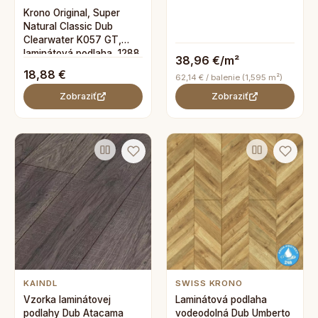
Krono Original, Super
Natural Classic Dub
Clearwater K057 GT,
laminátová podlaha, 1288
38,96 €/m²
x 195 mm
18,88 €
62,14 € / balenie (1,595 m²)
Zobraziť
Zobraziť
KAINDL
SWISS KRONO
Vzorka laminátovej
Laminátová podlaha
podlahy Dub Atacama
vodeodolná Dub Umberto