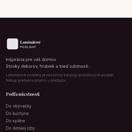
Inšpirácia pre váš domov.
Stovky dekorov, hrubiek a tried odolnosti.
Laminátové podlahy je nezávislý katalóg laminátových podláh.
Nákup prebieha priamo u predajcu.
Podľa miestnosti
Do obývačky
Do kuchyne
Do spálne
Do detskej izby