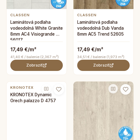
CLASSEN
CLASSEN
Laminátová podlaha
Laminátová podlaha
vodeodolná White Granite
vodeodolná Dub Vanda
8mm AC4 Visiogrande WR
8mm AC5 Trend 52605
56017
17,49 €/m²
17,49 €/m²
41,40 € / balenie (2,367 m²)
34,51 € / balenie (1,973 m²)
Zobraziť
Zobraziť
KRONOTEX
KRONOTEX Dynamic
Orech palazzo D 4757