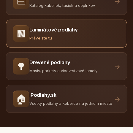
👜
→
Katalóg kabeliek, tašiek a doplnkov
Laminátové podlahy
🟫
Práve ste tu
Drevené podlahy
🌳
→
Masív, parkety a viacvrstvové lamely
iPodlahy.sk
🏠
→
Všetky podlahy a koberce na jednom mieste