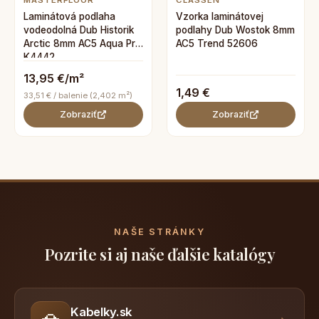
MASTERFLOOR
CLASSEN
Laminátová podlaha
Vzorka laminátovej
vodeodolná Dub Historik
podlahy Dub Wostok 8mm
Arctic 8mm AC5 Aqua Pro
AC5 Trend 52606
K4442
13,95 €/m²
1,49 €
33,51 € / balenie (2,402 m²)
Zobraziť
Zobraziť
NAŠE STRÁNKY
Pozrite si aj naše ďalšie katalógy
Kabelky.sk