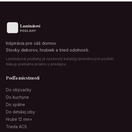
Inšpirácia pre váš domov.
Stovky dekorov, hrubiek a tried odolnosti.
Laminátové podlahy je nezávislý katalóg laminátových podláh.
Nákup prebieha priamo u predajcu.
Podľa miestnosti
Do obývačky
Do kuchyne
Do spálne
Do detskej izby
Hrubé 12 mm+
Trieda AC5