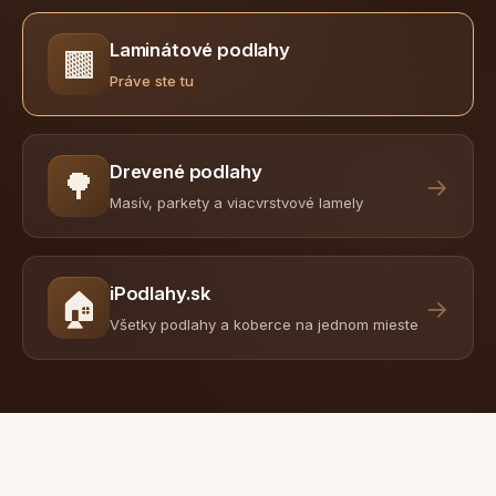
Laminátové podlahy
🟫
Práve ste tu
Drevené podlahy
🌳
→
Masív, parkety a viacvrstvové lamely
iPodlahy.sk
🏠
→
Všetky podlahy a koberce na jednom mieste