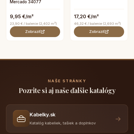
Mercado 34077
9,95 €/m²
17,20 €/m²
23,90 € / balenie (2,402 m²)
46,32 € / balenie (2,693 m²)
Zobraziť
Zobraziť
NAŠE STRÁNKY
Pozrite si aj naše ďalšie katalógy
Kabelky.sk
👜
→
Katalóg kabeliek, tašiek a doplnkov