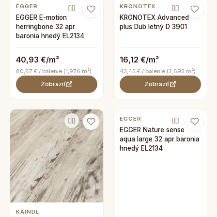
EGGER
KRONOTEX
EGGER E-motion
KRONOTEX Advanced
herringbone 32 apr
plus Dub letný D 3901
baronia hnedý EL2134
40,93 €/m²
16,12 €/m²
80,87 € / balenie (1,976 m²)
43,45 € / balenie (2,695 m²)
Zobraziť
Zobraziť
EGGER
EGGER Nature sense
aqua large 32 apr baronia
hnedý EL2134
KAINDL