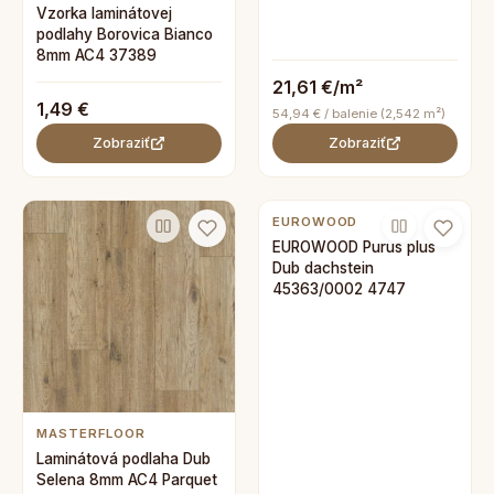
Vzorka laminátovej
podlahy Borovica Bianco
8mm AC4 37389
21,61 €/m²
1,49 €
54,94 € / balenie (2,542 m²)
Zobraziť
Zobraziť
EUROWOOD
EUROWOOD Purus plus
Dub dachstein
45363/0002 4747
MASTERFLOOR
Laminátová podlaha Dub
Selena 8mm AC4 Parquet