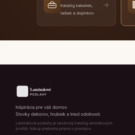
👜
→
Katalóg kabeliek,
tašiek a doplnkov
Inšpirácia pre váš domov.
Stovky dekorov, hrubiek a tried odolnosti.
Laminátové podlahy je nezávislý katalóg laminátových
podláh. Nákup prebieha priamo u predajcu.