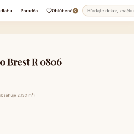
odlahu
Poradňa
Obľúbené
0
 Brest R 0806
obsahuje 2,130 m²)