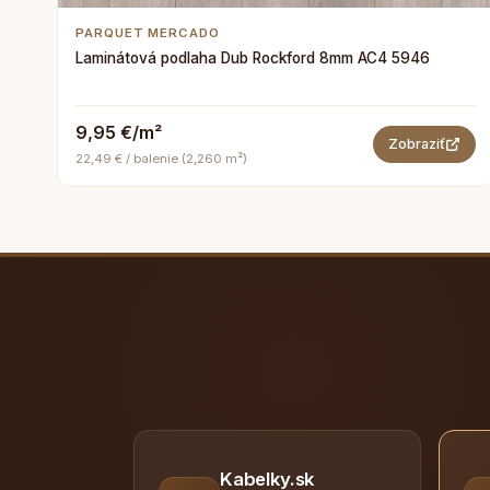
PARQUET MERCADO
Laminátová podlaha Dub Rockford 8mm AC4 5946
9,95 €/m²
Zobraziť
22,49 € / balenie (2,260 m²)
Kabelky.sk