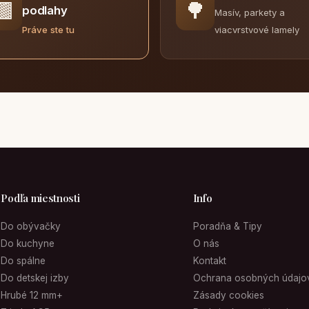
🟫
🌳
podlahy
Masív, parkety a
viacvrstvové lamely
Práve ste tu
Podľa miestnosti
Info
Do obývačky
Poradňa & Tipy
Do kuchyne
O nás
Do spálne
Kontakt
Do detskej izby
Ochrana osobných údajo
Hrubé 12 mm+
Zásady cookies