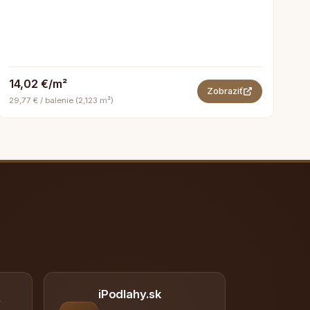
14,02 €/m²
Zobraziť
29,77 € / balenie (2,123 m²)
iPodlahy.sk
y