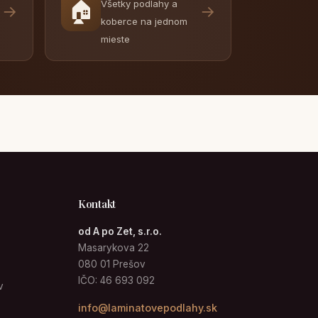
🏠
Všetky podlahy a
→
→
koberce na jednom
mieste
Kontakt
od A po Zet, s.r.o.
Masarykova 22
080 01 Prešov
IČO: 46 693 092
v
info@laminatovepodlahy.sk