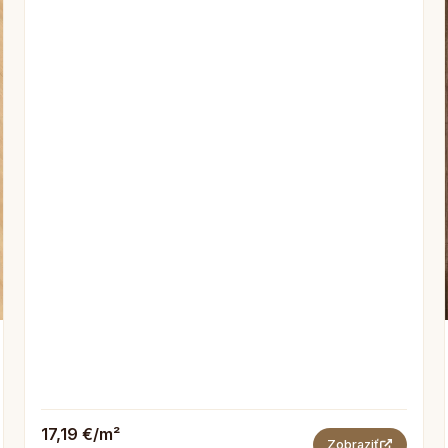
17,19 €/m²
Zobraziť