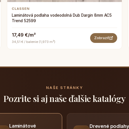
CLASSEN
Laminátová podlaha vodeodolná Dub Dargin 8mm AC5
Trend 52599
17,49 €/m²
Zobraziť
34,51 € / balenie (1,973 m²)
NAŠE STRÁNKY
Pozrite si aj naše ďalšie katalógy
Laminátové
Drevené podlah