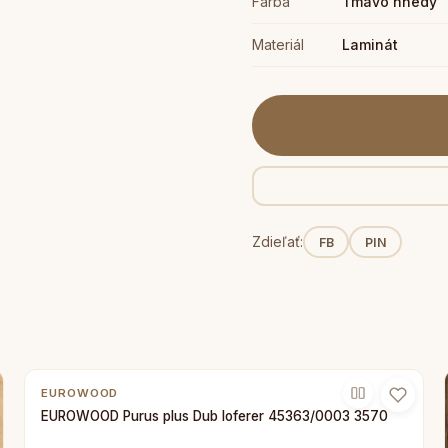
Farba
Tmavo hnedý
Materiál
Laminát
Zdieľať:
FB
PIN
EUROWOOD
EUROWOOD Purus plus Dub loferer 45363/0003 3570