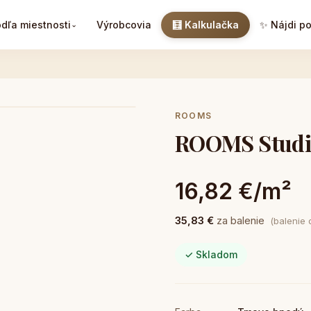
dľa miestnosti
Výrobcovia
🧮 Kalkulačka
✨ Nájdi p
⌄
ROOMS
ROOMS Studio
16,82 €/m²
35,83 €
za balenie
(balenie 
✓ Skladom