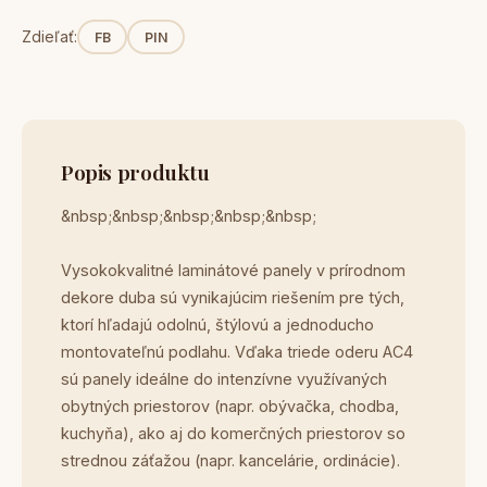
Zdieľať:
FB
PIN
Popis produktu
&nbsp;&nbsp;&nbsp;&nbsp;&nbsp;
Vysokokvalitné laminátové panely v prírodnom
dekore duba sú vynikajúcim riešením pre tých,
ktorí hľadajú odolnú, štýlovú a jednoducho
montovateľnú podlahu. Vďaka triede oderu AC4
sú panely ideálne do intenzívne využívaných
obytných priestorov (napr. obývačka, chodba,
kuchyňa), ako aj do komerčných priestorov so
strednou záťažou (napr. kancelárie, ordinácie).