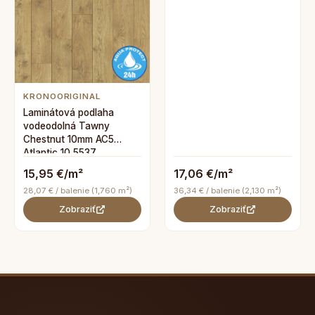
KRONOORIGINAL
Laminátová podlaha
vodeodolná Tawny
Chestnut 10mm AC5
Atlantic 10 5537
15,95 €/m²
17,06 €/m²
28,07 € / balenie (1,760 m²)
36,34 € / balenie (2,130 m²)
Zobraziť
Zobraziť