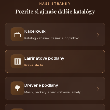
NAŠE STRÁNKY
Pozrite si aj naše ďalšie katalógy
Kabelky.sk
👜
→
Katalóg kabeliek, tašiek a doplnkov
Laminátové podlahy
🟫
Práve ste tu
Drevené podlahy
🌳
→
Masív, parkety a viacvrstvové lamely