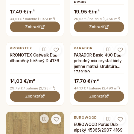
63169
17,49 €/m²
19,95 €/m²
34,51 € / balenie (1,973 m²)
29,53 € / balenie (1,480 m²)
Zobraziť
Zobraziť
KRONOTEX
PARADOR
KRONOTEX Catwalk Dub
PARADOR Basic 400 Dub
dlhoročný béžový D 4176
prírodný mix crystal biely
jemne matná štruktúra
1748180
14,03 €/m²
17,70 €/m²
29,79 € / balenie (2,123 m²)
44,13 € / balenie (2,493 m²)
Zobraziť
Zobraziť
EUROWOOD
EUROWOOD Purus Dub
alpský 45365/2907 4169