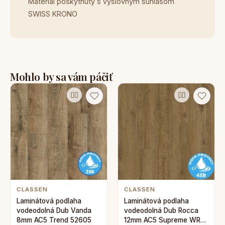
Materiál poskytnutý s výslovným súhlasom
SWISS KRONO
Mohlo by sa vám páčiť
CLASSEN
CLASSEN
Laminátová podlaha
Laminátová podlaha
vodeodolná Dub Vanda
vodeodolná Dub Rocca
8mm AC5 Trend 52605
12mm AC5 Supreme WR