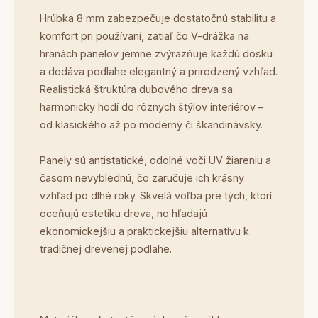
Hrúbka 8 mm zabezpečuje dostatočnú stabilitu a
komfort pri používaní, zatiaľ čo V-drážka na
hranách panelov jemne zvýrazňuje každú dosku
a dodáva podlahe elegantný a prirodzený vzhľad.
Realistická štruktúra dubového dreva sa
harmonicky hodí do rôznych štýlov interiérov –
od klasického až po moderný či škandinávsky.
Panely sú antistatické, odolné voči UV žiareniu a
časom nevyblednú, čo zaručuje ich krásny
vzhľad po dlhé roky. Skvelá voľba pre tých, ktorí
oceňujú estetiku dreva, no hľadajú
ekonomickejšiu a praktickejšiu alternatívu k
tradičnej drevenej podlahe.