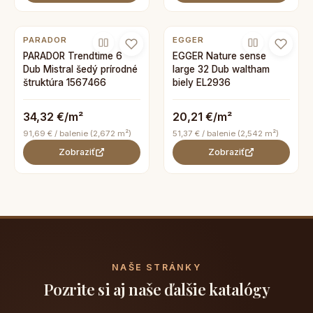
PARADOR
EGGER
PARADOR Trendtime 6
EGGER Nature sense
Dub Mistral šedý prírodné
large 32 Dub waltham
štruktúra 1567466
biely EL2936
34,32 €/m²
20,21 €/m²
91,69 € / balenie (2,672 m²)
51,37 € / balenie (2,542 m²)
Zobraziť
Zobraziť
NAŠE STRÁNKY
Pozrite si aj naše ďalšie katalógy