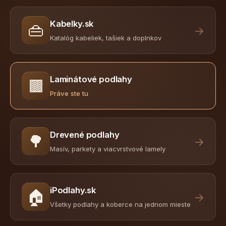
Kabelky.sk
👜
→
Katalóg kabeliek, tašiek a doplnkov
Laminátové podlahy
🟫
Práve ste tu
Drevené podlahy
🌳
→
Masív, parkety a viacvrstvové lamely
iPodlahy.sk
🏠
→
Všetky podlahy a koberce na jednom mieste