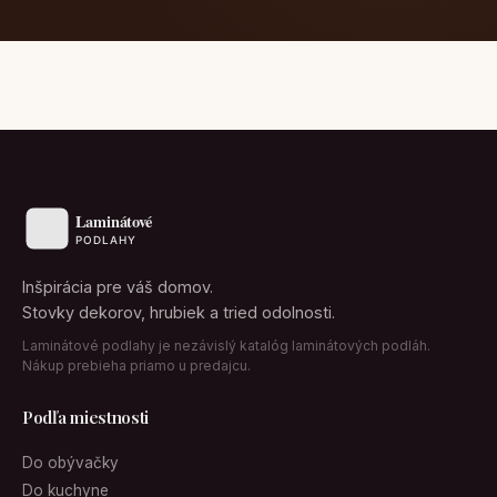
Inšpirácia pre váš domov.
Stovky dekorov, hrubiek a tried odolnosti.
Laminátové podlahy je nezávislý katalóg laminátových podláh.
Nákup prebieha priamo u predajcu.
Podľa miestnosti
Do obývačky
Do kuchyne