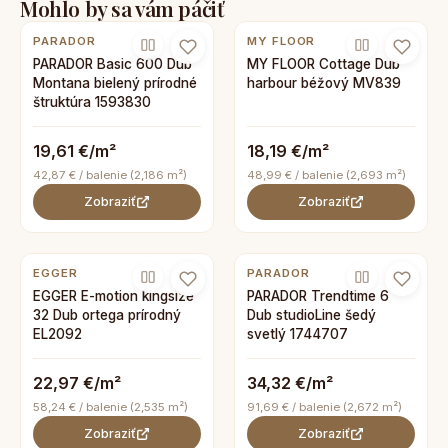
Mohlo by sa vám páčiť
PARADOR
MY FLOOR
PARADOR Basic 600 Dub
MY FLOOR Cottage Dub
Montana bielený prírodné
harbour béžový MV839
štruktúra 1593830
19,61 €/m²
18,19 €/m²
42,87 € / balenie (2,186 m²)
48,99 € / balenie (2,693 m²)
Zobraziť
Zobraziť
EGGER
PARADOR
EGGER E-motion kingsize
PARADOR Trendtime 6
32 Dub ortega prírodný
Dub studioLine šedý
EL2092
svetlý 1744707
22,97 €/m²
34,32 €/m²
58,24 € / balenie (2,535 m²)
91,69 € / balenie (2,672 m²)
Zobraziť
Zobraziť