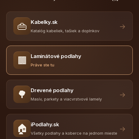
Kabelky.sk
👜
→
Katalóg kabeliek, tašiek a doplnkov
Laminátové podlahy
🟫
Práve ste tu
Drevené podlahy
🌳
→
Masív, parkety a viacvrstvové lamely
iPodlahy.sk
🏠
→
Všetky podlahy a koberce na jednom mieste