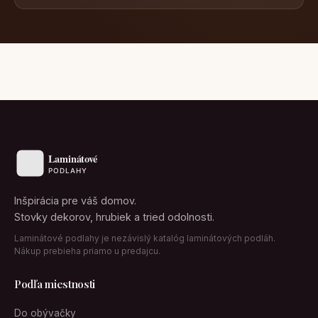
Inšpirácia pre váš domov.
Stovky dekorov, hrubiek a tried odolnosti.
Laminátové podlahy je nezávislý katalóg laminátových podláh.
Nákup prebieha priamo u predajcu.
Podľa miestnosti
Do obývačky