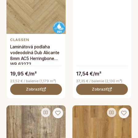
CLASSEN
Laminátová podlaha
vodeodolná Dub Alicante
8mm AC5 Herringbone
WR 63272
19,95 €/m²
17,54 €/m²
23,52 € / balenie (1,179 m²)
37,35 € / balenie (2,130 m²)
Zobraziť
Zobraziť