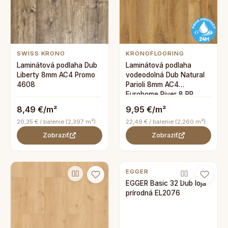
SWISS KRONO
KRONOFLOORING
Laminátová podlaha Dub
Laminátová podlaha
Liberty 8mm AC4 Promo
vodeodolná Dub Natural
4608
Parioli 8mm AC4
Eurohome River 8 PP
K793
8,49 €/m²
9,95 €/m²
20,35 € / balenie (2,397 m²)
22,49 € / balenie (2,260 m²)
Zobraziť
Zobraziť
EGGER
EGGER Basic 32 Dub loja
prírodná EL2076