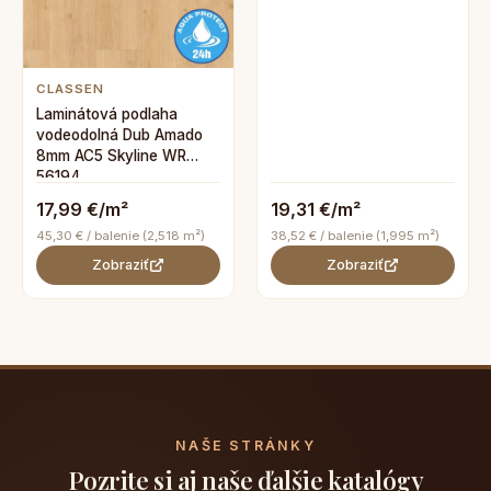
CLASSEN
Laminátová podlaha
vodeodolná Dub Amado
8mm AC5 Skyline WR
56194
17,99 €/m²
19,31 €/m²
45,30 € / balenie (2,518 m²)
38,52 € / balenie (1,995 m²)
Zobraziť
Zobraziť
NAŠE STRÁNKY
Pozrite si aj naše ďalšie katalógy