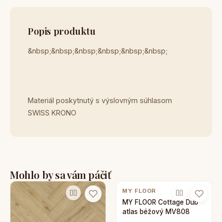
Popis produktu
&nbsp;&nbsp;&nbsp;&nbsp;&nbsp;&nbsp;
Materiál poskytnutý s výslovným súhlasom
SWISS KRONO
Mohlo by sa vám páčiť
MY FLOOR
MY FLOOR Cottage Dub
atlas béžový MV808