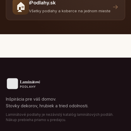
iPodlahy.sk
🏠
→
Všetky podlahy a koberce na jednom mieste
Inšpirácia pre váš domov.
Stovky dekorov, hrubiek a tried odolnosti.
Laminátové podlahy je nezávislý katalóg laminátových podláh.
Nákup prebieha priamo u predajcu.