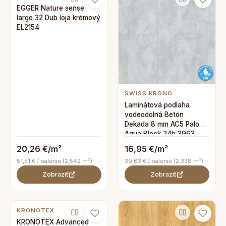
EGGER Nature sense
large 32 Dub loja krémový
EL2154
SWISS KRONO
Laminátová podlaha
vodeodolná Betón
Dekada 8 mm AC5 Paloma
Aqua Block 24h 3963
20,26 €/m²
16,95 €/m²
51,51 € / balenie (2,542 m²)
39,63 € / balenie (2,338 m²)
Zobraziť
Zobraziť
KRONOTEX
KRONOTEX Advanced