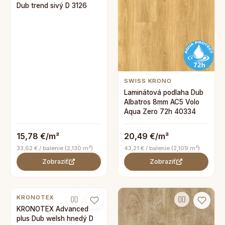
Dub trend sivý D 3126
SWISS KRONO
Laminátová podlaha Dub
Albatros 8mm AC5 Volo
Aqua Zero 72h 40334
15,78 €/m²
20,49 €/m²
33,62 € / balenie (2,130 m²)
43,21 € / balenie (2,109 m²)
Zobraziť
Zobraziť
KRONOTEX
KRONOTEX Advanced
plus Dub welsh hnedý D