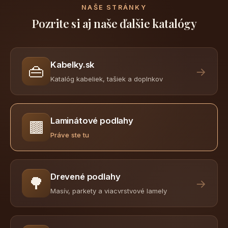
NAŠE STRÁNKY
Pozrite si aj naše ďalšie katalógy
Kabelky.sk
👜
→
Katalóg kabeliek, tašiek a doplnkov
Laminátové podlahy
🟫
Práve ste tu
Drevené podlahy
🌳
→
Masív, parkety a viacvrstvové lamely