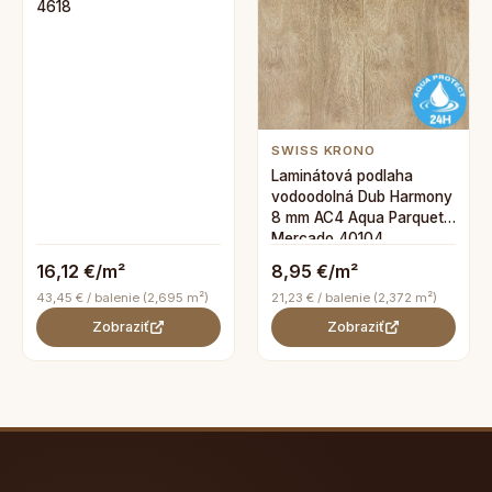
4618
SWISS KRONO
Laminátová podlaha
vodoodolná Dub Harmony
8 mm AC4 Aqua Parquet
Mercado 40104
16,12 €/m²
8,95 €/m²
43,45 € / balenie (2,695 m²)
21,23 € / balenie (2,372 m²)
Zobraziť
Zobraziť