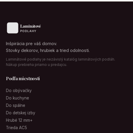
Inšpirácia pre váš domov.
Stovky dekorov, hrubiek a tried odolnosti.
Laminátové podlahy je nezávislý katalóg laminátových podláh.
Nákup prebieha priamo u predajcu.
Podľa miestnosti
Do obývačky
Do kuchyne
Do spálne
Do detskej izby
Hrubé 12 mm+
Trieda AC5