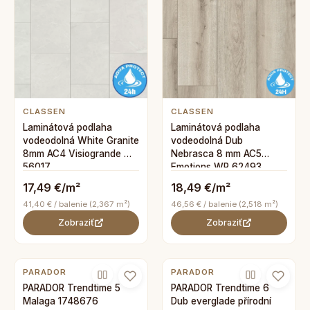
CLASSEN
CLASSEN
Laminátová podlaha
Laminátová podlaha
vodeodolná White Granite
vodeodolná Dub
8mm AC4 Visiogrande WR
Nebrasca 8 mm AC5
56017
Emotions WR 62493
17,49 €/m²
18,49 €/m²
41,40 € / balenie (2,367 m²)
46,56 € / balenie (2,518 m²)
Zobraziť
Zobraziť
PARADOR
PARADOR
PARADOR Trendtime 5
PARADOR Trendtime 6
Malaga 1748676
Dub everglade přírodní