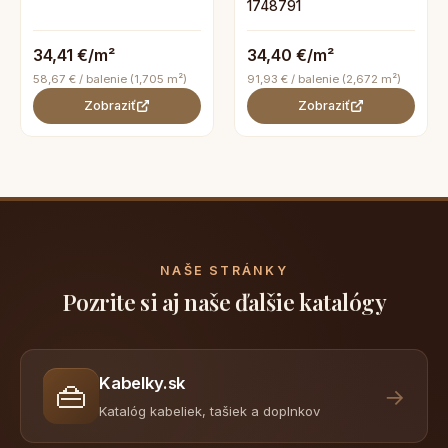
1748791
34,41 €/m²
34,40 €/m²
58,67 € / balenie (1,705 m²)
91,93 € / balenie (2,672 m²)
Zobraziť
Zobraziť
NAŠE STRÁNKY
Pozrite si aj naše ďalšie katalógy
Kabelky.sk
👜
→
Katalóg kabeliek, tašiek a doplnkov