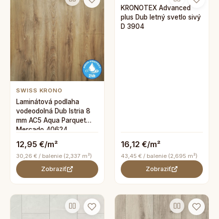
KRONOTEX Advanced
plus Dub letný svetlo sivý
D 3904
SWISS KRONO
Laminátová podlaha
vodeodolná Dub Istria 8
mm AC5 Aqua Parquet
Mercado 40624
12,95 €/m²
16,12 €/m²
30,26 € / balenie (2,337 m²)
43,45 € / balenie (2,695 m²)
Zobraziť
Zobraziť