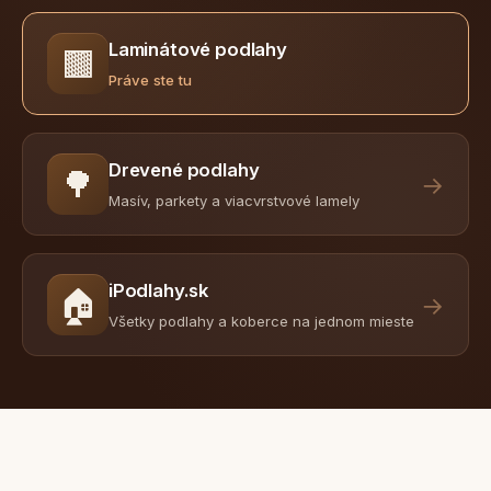
Laminátové podlahy
🟫
Práve ste tu
Drevené podlahy
🌳
→
Masív, parkety a viacvrstvové lamely
iPodlahy.sk
🏠
→
Všetky podlahy a koberce na jednom mieste