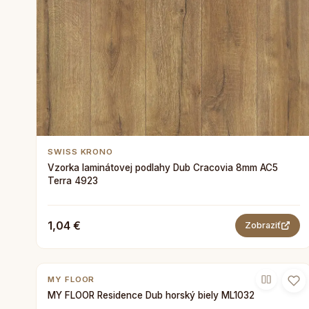
SWISS KRONO
Vzorka laminátovej podlahy Dub Cracovia 8mm AC5
Terra 4923
1,04 €
Zobraziť
MY FLOOR
MY FLOOR Residence Dub horský biely ML1032