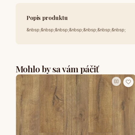
Popis produktu
&nbsp;&nbsp;&nbsp;&nbsp;&nbsp;&nbsp;&nbsp;
Mohlo by sa vám páčiť