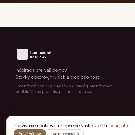
Inšpirácia pre váš domov.
Stovky dekorov, hrubiek a tried odolnosti.
Laminátové podlahy je nezávislý katalóg laminátových
podláh. Nákup prebieha priamo u predajcu.
Používame cookies na zlepšenie vášho zážitku.
Viac info
Prijať všetky
Len nevyhnutné