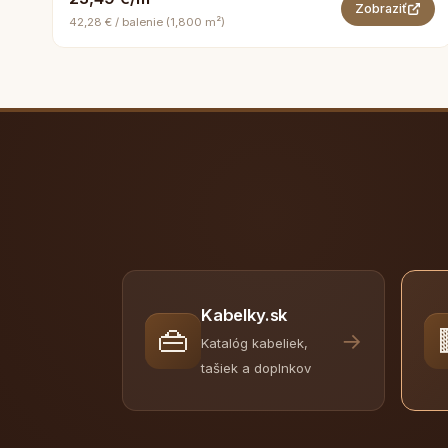
Zobraziť
42,28 € / balenie (1,800 m²)
Kabelky.sk
👜
→
Katalóg kabeliek,
tašiek a doplnkov