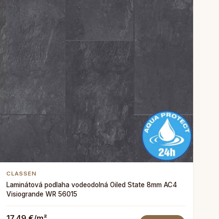
CLASSEN
Laminátová podlaha vodeodolná Oiled State 8mm AC4
Visiogrande WR 56015
17,49 €/m²