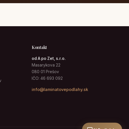
Kontakt
od A po Zet, s.r.o.
Masarykova 22
080 01 Prešov
IČO: 46 693 092
v
info@laminatovepodlahy.sk