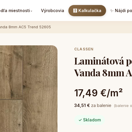
dľa miestnosti
Výrobcovia
🧮 Kalkulačka
✨ Nájdi p
⌄
Vanda 8mm AC5 Trend 52605
CLASSEN
Laminátová p
Vanda 8mm A
17,49 €/m²
34,51 €
za balenie
(balenie 
✓ Skladom