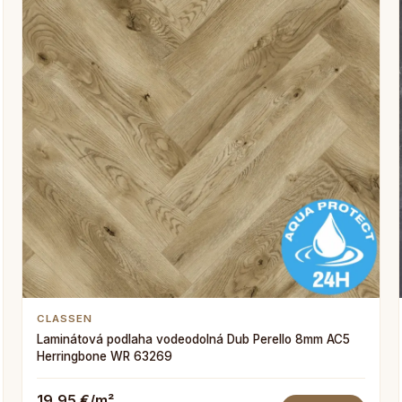
CLASSEN
Laminátová podlaha vodeodolná Dub Perello 8mm AC5
Herringbone WR 63269
19,95 €/m²