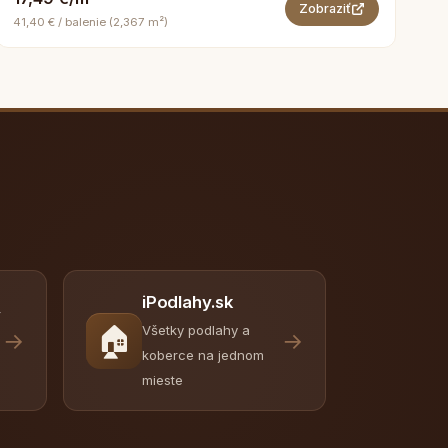
Zobraziť
41,40 € / balenie (2,367 m²)
iPodlahy.sk
y
🏠
Všetky podlahy a
→
→
koberce na jednom
mieste