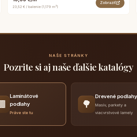
Zobraziť
23,52 € / balenie (1,179 m²)
NAŠE STRÁNKY
Pozrite si aj naše ďalšie katalógy
Laminátové
Drevené podlah
🟫
🌳
podlahy
Masív, parkety a
viacvrstvové lamely
Práve ste tu