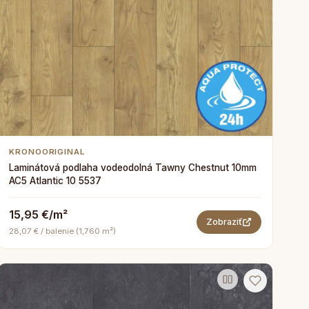
KRONOORIGINAL
Laminátová podlaha vodeodolná Tawny Chestnut 10mm
AC5 Atlantic 10 5537
15,95 €/m²
Zobraziť
28,07 € / balenie (1,760 m²)