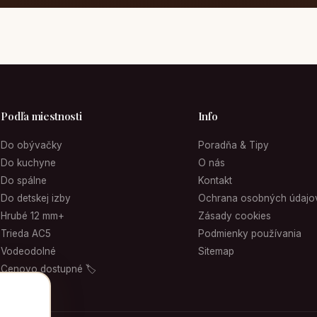
Podľa miestnosti
Info
Do obývačky
Poradňa & Tipy
Do kuchyne
O nás
Do spálne
Kontakt
Do detskej izby
Ochrana osobných údajo
Hrubé 12 mm+
Zásady cookies
Trieda AC5
Podmienky používania
Vodeodolné
Sitemap
Cenovo dostupné 🏷