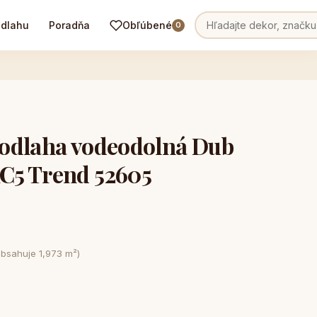
odlahu
Poradňa
Obľúbené
0
odlaha vodeodolná Dub
C5 Trend 52605
obsahuje 1,973 m²)