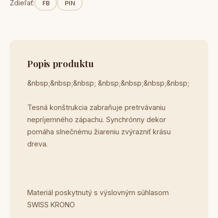
Zdieľať:
FB
PIN
Popis produktu
&nbsp;&nbsp;&nbsp; &nbsp;&nbsp;&nbsp;&nbsp;
Tesná konštrukcia zabraňuje pretrvávaniu
nepríjemného zápachu. Synchrónny dekor
pomáha slnečnému žiareniu zvýrazniť krásu
dreva.
Materiál poskytnutý s výslovným súhlasom
SWISS KRONO