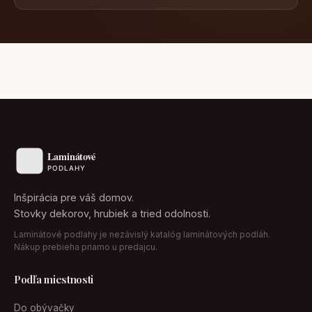
Inšpirácia pre váš domov.
Stovky dekorov, hrubiek a tried odolnosti.
Laminátové podlahy je nezávislý katalóg laminátových podláh.
Nákup prebieha priamo u predajcu.
Podľa miestnosti
Do obývačky