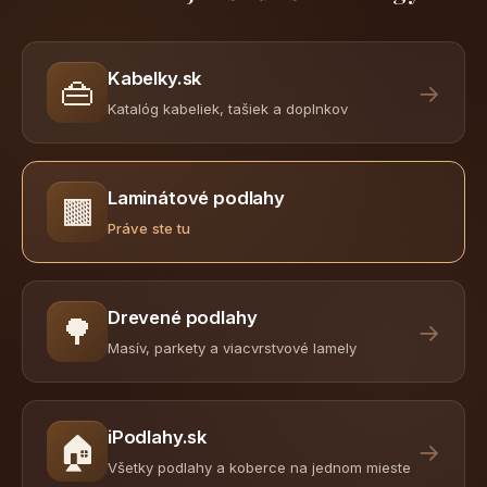
Kabelky.sk
👜
→
Katalóg kabeliek, tašiek a doplnkov
Laminátové podlahy
🟫
Práve ste tu
Drevené podlahy
🌳
→
Masív, parkety a viacvrstvové lamely
iPodlahy.sk
🏠
→
Všetky podlahy a koberce na jednom mieste