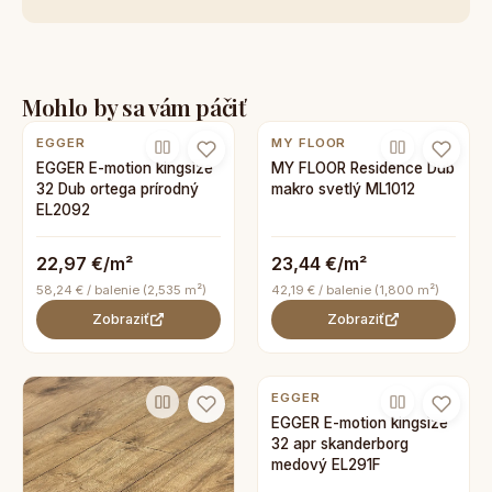
Mohlo by sa vám páčiť
EGGER
MY FLOOR
EGGER E-motion kingsize
MY FLOOR Residence Dub
32 Dub ortega prírodný
makro svetlý ML1012
EL2092
22,97 €/m²
23,44 €/m²
58,24 € / balenie (2,535 m²)
42,19 € / balenie (1,800 m²)
Zobraziť
Zobraziť
EGGER
EGGER E-motion kingsize
32 apr skanderborg
medový EL291F