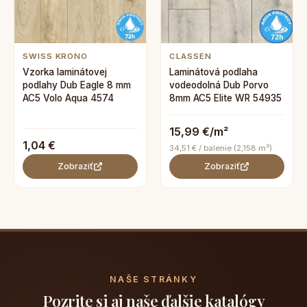
SWISS KRONO
CLASSEN
Vzorka laminátovej
Laminátová podlaha
podlahy Dub Eagle 8 mm
vodeodolná Dub Porvo
AC5 Volo Aqua 4574
8mm AC5 Elite WR 54935
15,99 €/m²
1,04 €
34,51 € / balenie (2,158 m²)
Zobraziť
Zobraziť
NAŠE STRÁNKY
Pozrite si aj naše ďalšie katalógy